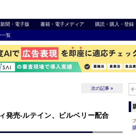
新聞・電子版
書籍・電子メディア
購読・購入・登録
ー一覧
次の記事 »
ディ発売‐ルテイン、ビルベリー配合