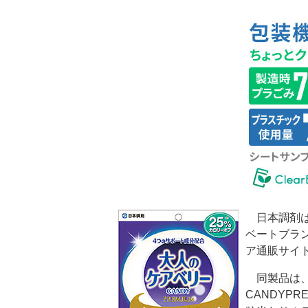
日本調剤は、
ベートブラ
ア通販サイ
同製品は、2
CANDYP