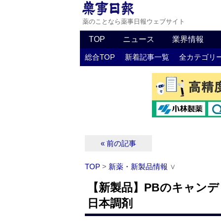
薬のことなら薬事日報ウェブサイト
TOP
ニュース
業界情報
総合TOP
新着記事一覧
全カテゴリ
« 前の記事
TOP
>
新薬・新製品情報
∨
【新製品】PBのキャン
日本調剤