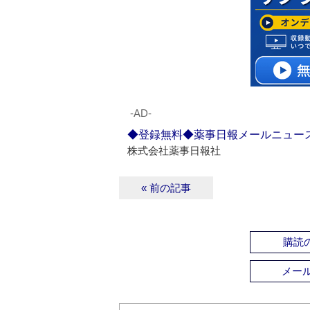
‐AD‐
◆登録無料◆薬事日報メールニュー
株式会社薬事日報社
« 前の記事
購読の
メー