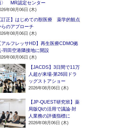
価〉 MR認定センター
026年08月06日 (木)
【訂正】はじめての獣医療 薬学的観点
からのアプローチ
026年08月06日 (木)
【アルフレッサHD】再生医療CDMO拠
点‐羽田空港隣接地に開設
026年08月06日 (木)
【JACDS】3日間で11万
人超が来場‐第26回ドラ
ッグストアショー
2026年08月06日 (木)
【JP-QUEST研究班】薬
局版QIの活用で議論‐対
人業務の評価指標に
2026年08月06日 (木)