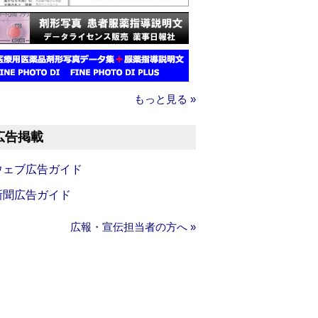
もっと見る »
広告掲載
ウェブ広告ガイド
新聞広告ガイド
広報・宣伝担当者の方へ »