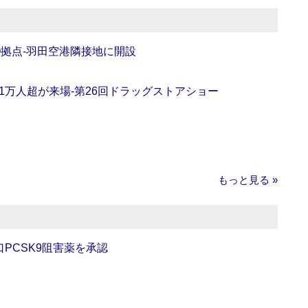
O拠点‐羽田空港隣接地に開設
11万人超が来場‐第26回ドラッグストアショー
もっと見る »
口PCSK9阻害薬を承認