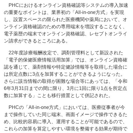
PHCにおけるオンライン資格確認等システムの導入加速
の重要なポイントは、業界初の「All-in-one方式」を実現
し、設置スペースの限られた医療機関や薬局において、オ
ンライン資格確認のための専用端末を増設することなく、
電子薬歴の端末でオンライン資格確認、レセプトオンライ
ン請求ができるところにある。
22年度診療報酬改定で、調剤管理料として新設された
「電子的保健医療情報活用加算」では、オンライン資格確
認を通じて、薬剤情報や特定健診情報等を取得した場合に
は所定点数に3点を加算することができるようになった。
さらに該当情報の取得が困難な場合等にあっては、「令和
6年3月31日までの間に限り、3月に1回に限り1点を所定点
数に加算する」ことも移行措置として併記された。
PHCの「All-in-one方式」においては、医療従事者が今
まで操作していた同じ端末、画面イメージで操作できるた
め、比較的容易に導入、運用することが可能であるので、
これらの加算を算定しやすい環境を整備する効果が期待で