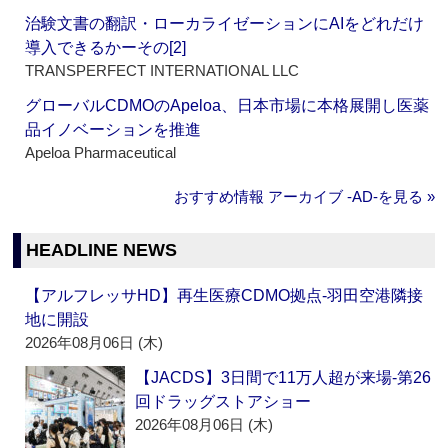
治験文書の翻訳・ローカライゼーションにAIをどれだけ
導入できるかーその[2]
TRANSPERFECT INTERNATIONAL LLC
グローバルCDMOのApeloa、日本市場に本格展開し医薬
品イノベーションを推進
Apeloa Pharmaceutical
おすすめ情報 アーカイブ ‐AD‐を見る »
HEADLINE NEWS
【アルフレッサHD】再生医療CDMO拠点‐羽田空港隣接
地に開設
2026年08月06日 (木)
【JACDS】3日間で11万人超が来場‐第26
回ドラッグストアショー
2026年08月06日 (木)