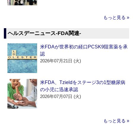
もっと見る »
ヘルスデーニュース‐FDA関連‐
米FDAが世界初の経口PCSK9阻害薬を承
認
2026年07月21日 (火)
米FDA、Tzieldをステージ3の1型糖尿病
の小児に迅速承認
2026年07月07日 (火)
もっと見る »