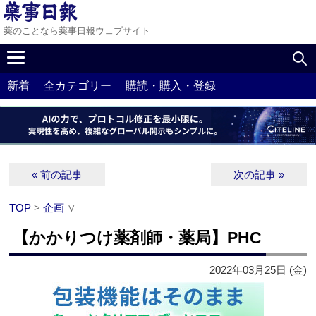
薬のことなら薬事日報ウェブサイト
新着
全カテゴリー
購読・購入・登録
« 前の記事
次の記事 »
TOP
>
企画
∨
【かかりつけ薬剤師・薬局】PHC
2022年03月25日 (金)