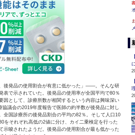
2
、後発品の使用割合が有意に低かった」――。そんな研
発表で示されていた。後発品の使用率が全国平均で80％
2
要因として、診療所数が相関するという内容は興味深い
協議会の2019年度報告で医師の約半数が後発品に対し
。全国診療所の後発品割合の平均の82％。そして人口10
80をそれぞれ高低の2値に分け、カイ二乗検定を行った
て示唆されたようだ。後発品の使用割合が最も低かった