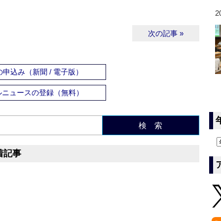
2
次の記事 »
申込み（新聞 / 電子版）
ルニュースの登録（無料）
検 索
着記事