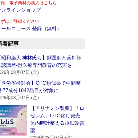
書籍、電子商材の購入はこちら
オンラインショップ
まずはご登録ください
メールニュース 登録（無料）
新着記事
【昭和薬大 神林氏ら】獣医師と薬剤師
に認識差‐獣医療専門教育の充実を
026年08月07日 (金)
【厚労省検討会】OTC類似薬で中間整
理‐77成分1042品目が対象に
026年08月07日 (金)
【アリナミン製薬】「ロ
ゼレム」OTC化し発売‐
体内時計整える睡眠改善
薬
2026年08月07日 (金)