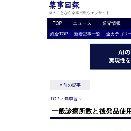
薬のことなら薬事日報ウェブサイト
TOP
ニュース
業界情報
総合TOP
新着記事一覧
全カテゴリ
« 前の記事
TOP
>
無季言
∨
一般診療所数と後発品使