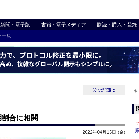
新聞・電子版
書籍・電子メディア
購読・購入・登録
ー一覧
次の記事 »
用割合に相関
2022年04月15日 (金)