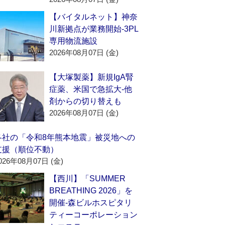
【バイタルネット】神奈
川新拠点が業務開始‐3PL
専用物流施設
2026年08月07日 (金)
【大塚製薬】新規IgA腎
症薬、米国で急拡大‐他
剤からの切り替えも
2026年08月07日 (金)
各社の「令和8年熊本地震」被災地への
支援（順位不動）
026年08月07日 (金)
【西川】「SUMMER
BREATHING 2026」を
開催‐森ビルホスピタリ
ティーコーポレーション