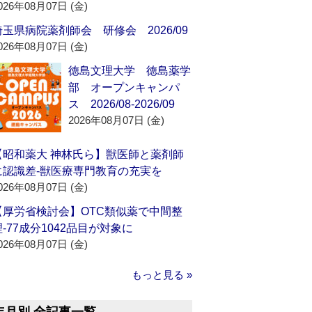
026年08月07日 (金)
埼玉県病院薬剤師会 研修会 2026/09
026年08月07日 (金)
徳島文理大学 徳島薬学
部 オープンキャンパ
ス 2026/08-2026/09
2026年08月07日 (金)
【昭和薬大 神林氏ら】獣医師と薬剤師
に認識差‐獣医療専門教育の充実を
026年08月07日 (金)
【厚労省検討会】OTC類似薬で中間整
理‐77成分1042品目が対象に
026年08月07日 (金)
もっと見る »