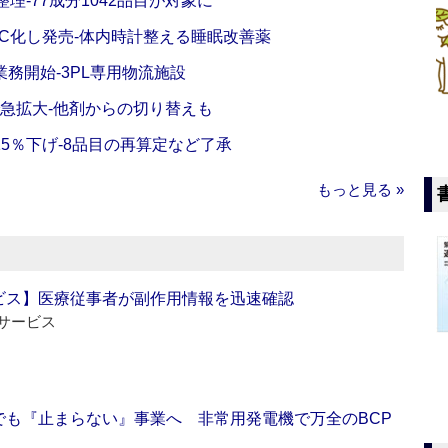
理‐77成分1042品目が対象に
C化し発売‐体内時計整える睡眠改善薬
務開始‐3PL専用物流施設
で急拡大‐他剤からの切り替えも
5％下げ‐8品目の再算定など了承
もっと見る »
ビス】医療従事者が副作用情報を迅速確認
サービス
でも『止まらない』事業へ 非常用発電機で万全のBCP