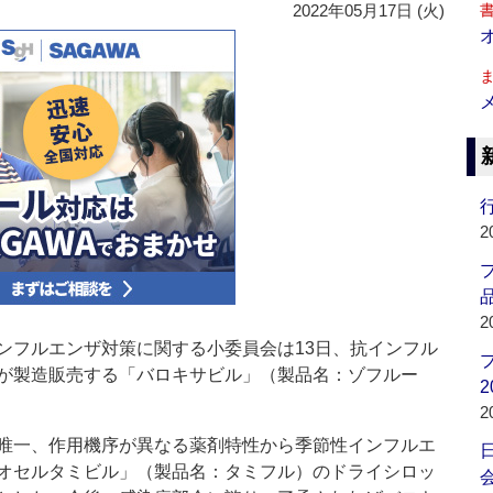
2022年05月17日 (火)
行
2
品
2
フルエンザ対策に関する小委員会は13日、抗インフル
が製造販売する「バロキサビル」（製品名：ゾフルー
2
2
唯一、作用機序が異なる薬剤特性から季節性インフルエ
オセルタミビル」（製品名：タミフル）のドライシロッ
会