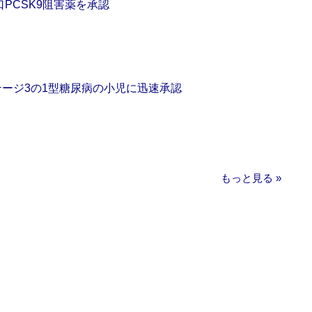
口PCSK9阻害薬を承認
をステージ3の1型糖尿病の小児に迅速承認
もっと見る »