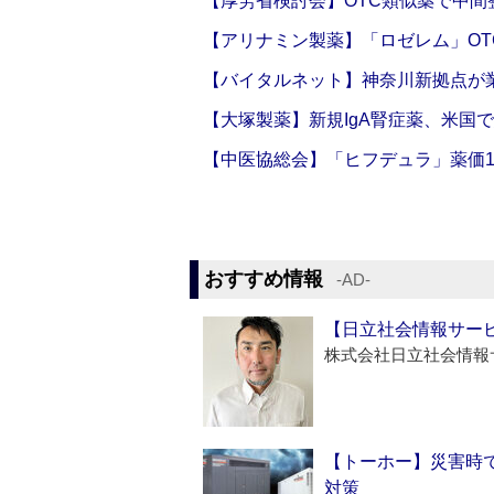
【厚労省検討会】OTC類似薬で中間整
【アリナミン製薬】「ロゼレム」OT
【バイタルネット】神奈川新拠点が業
【大塚製薬】新規IgA腎症薬、米国
【中医協総会】「ヒフデュラ」薬価1
おすすめ情報
‐AD‐
【日立社会情報サー
株式会社日立社会情報
【トーホー】災害時
対策