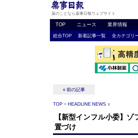
薬のことなら薬事日報ウェブサイト
TOP
ニュース
業界情報
総合TOP
新着記事一覧
全カテゴリ
« 前の記事
TOP
>
HEADLINE NEWS
∨
【新型インフル小委】ゾフ
置づけ