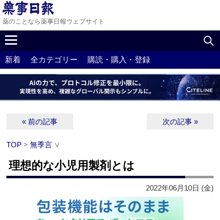
薬のことなら薬事日報ウェブサイト
新着
全カテゴリー
購読・購入・登録
« 前の記事
次の記事 »
TOP
>
無季言
∨
理想的な小児用製剤とは
2022年06月10日 (金)