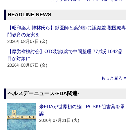
HEADLINE NEWS
【昭和薬大 神林氏ら】獣医師と薬剤師に認識差‐獣医療専
門教育の充実を
2026年08月07日 (金)
【厚労省検討会】OTC類似薬で中間整理‐77成分1042品
目が対象に
2026年08月07日 (金)
もっと見る »
ヘルスデーニュース‐FDA関連‐
米FDAが世界初の経口PCSK9阻害薬を承
認
2026年07月21日 (火)