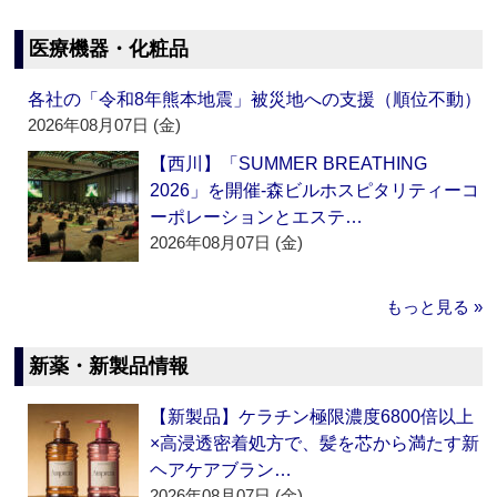
医療機器・化粧品
各社の「令和8年熊本地震」被災地への支援（順位不動）
2026年08月07日 (金)
【西川】「SUMMER BREATHING
2026」を開催‐森ビルホスピタリティーコ
ーポレーションとエステ…
2026年08月07日 (金)
もっと見る »
新薬・新製品情報
【新製品】ケラチン極限濃度6800倍以上
×高浸透密着処方で、髪を芯から満たす新
ヘアケアブラン…
2026年08月07日 (金)