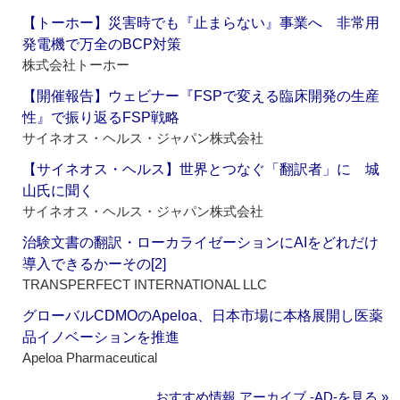
【トーホー】災害時でも『止まらない』事業へ 非常用
発電機で万全のBCP対策
株式会社トーホー
【開催報告】ウェビナー『FSPで変える臨床開発の生産
性』で振り返るFSP戦略
サイネオス・ヘルス・ジャパン株式会社
【サイネオス・ヘルス】世界とつなぐ「翻訳者」に 城
山氏に聞く
サイネオス・ヘルス・ジャパン株式会社
治験文書の翻訳・ローカライゼーションにAIをどれだけ
導入できるかーその[2]
TRANSPERFECT INTERNATIONAL LLC
グローバルCDMOのApeloa、日本市場に本格展開し医薬
品イノベーションを推進
Apeloa Pharmaceutical
おすすめ情報 アーカイブ ‐AD‐を見る »