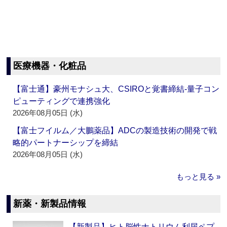
医療機器・化粧品
【富士通】豪州モナシュ大、CSIROと覚書締結‐量子コン
ピューティングで連携強化
2026年08月05日 (水)
【富士フイルム／大鵬薬品】ADCの製造技術の開発で戦
略的パートナーシップを締結
2026年08月05日 (水)
もっと見る »
新薬・新製品情報
【新製品】ヒト脳性ナトリウム利尿ペプ