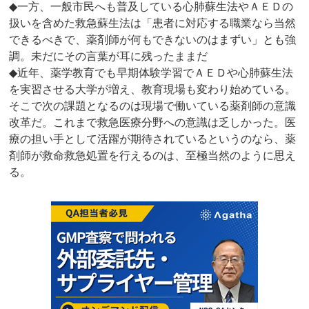
◆一方、一般市民へも普及している心肺蘇生法やＡＥＤの
扱いを含めた救急蘇生法は「患者に対応する職業なら当然
できるべきで、薬剤師が何もできないのはまずい」とも強
調。未だにその言葉が耳に残ったままだ
◆近年、薬学教育でも早期体験学習でＡＥＤや心肺蘇生法
を実習させる大学が増え、教育現場も変わり始めている。
そこで次の課題となるのは現場で働いている薬剤師の意識
改革だ。これまで救急医療分野への意識は乏しかった。医
療の担い手として活躍が期待されているというのなら、薬
剤師が救命救急処置を行えるのは、至極当然のように思え
る。