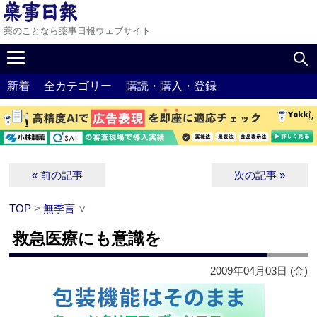
薬のことなら薬事日報ウェブサイト
新着
全カテゴリー
購読・購入・登録
« 前の記事
次の記事 »
TOP
>
無季言
∨
救急医療にも意識を
2009年04月03日 (金)