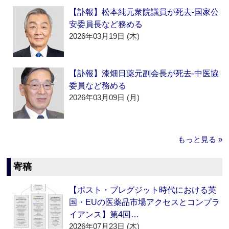
【訃報】松本純元衆院議員が死去‐国家公
安委員長など務める
2026年03月19日 (木)
【訃報】漆畑日薬元副会長が死去‐中医協
委員など務める
2026年03月09日 (月)
もっと見る »
寄稿
【ポスト・ブレグジット時代における英
国・EUの医薬品市場アクセスとコンプラ
イアンス】第4回…
2026年07月23日 (木)