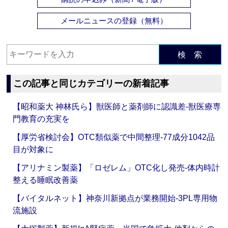
メールニュースの登録（無料）
検 索
この記事と同じカテゴリーの新着記事
【昭和薬大 神林氏ら】獣医師と薬剤師に認識差‐獣医療専
門教育の充実を
【厚労省検討会】OTC類似薬で中間整理‐77成分1042品
目が対象に
【アリナミン製薬】「ロゼレム」OTC化し発売‐体内時計
整える睡眠改善薬
【バイタルネット】神奈川新拠点が業務開始‐3PL専用物
流施設