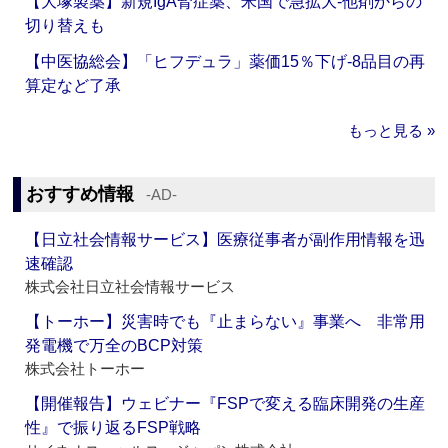
【大塚製薬】新規IgA腎症薬、米国で急拡大‐他剤からの
切り替えも
【中医協総会】「ヒフデュラ」薬価15％下げ‐8品目の再
算定など了承
もっと見る »
おすすめ情報
‐AD‐
【日立社会情報サービス】医療従事者が副作用情報を迅
速確認
株式会社日立社会情報サービス
【トーホー】災害時でも『止まらない』事業へ 非常用
発電機で万全のBCP対策
株式会社トーホー
【開催報告】ウェビナー『FSPで変える臨床開発の生産
性』で振り返るFSP戦略