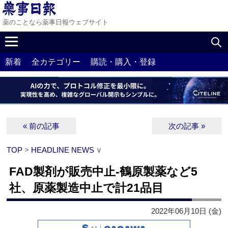
薬のことなら薬事日報ウェブサイト
新着
全カテゴリー
購読・購入・登録
« 前の記事
次の記事 »
TOP
>
HEADLINE NEWS
∨
FAD製剤が販売中止‐鶴原製薬など5
社、原薬製造中止で計21品目
2022年06月10日 (金)