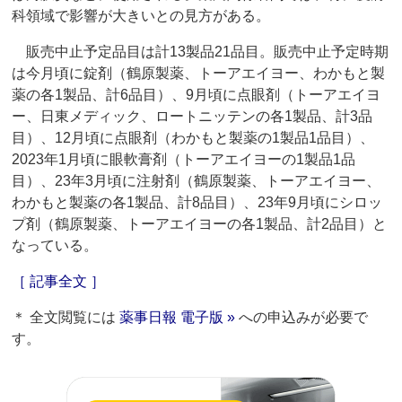
科領域で影響が大きいとの見方がある。
販売中止予定品目は計13製品21品目。販売中止予定時期
は今月頃に錠剤（鶴原製薬、トーアエイヨー、わかもと製
薬の各1製品、計6品目）、9月頃に点眼剤（トーアエイヨ
ー、日東メディック、ロートニッテンの各1製品、計3品
目）、12月頃に点眼剤（わかもと製薬の1製品1品目）、
2023年1月頃に眼軟膏剤（トーアエイヨーの1製品1品
目）、23年3月頃に注射剤（鶴原製薬、トーアエイヨー、
わかもと製薬の各1製品、計8品目）、23年9月頃にシロッ
プ剤（鶴原製薬、トーアエイヨーの各1製品、計2品目）と
なっている。
［ 記事全文 ］
＊ 全文閲覧には
薬事日報 電子版 »
への申込みが必要で
す。