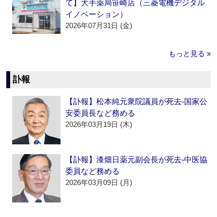
て】大手薬局笹崎店（三菱電機デジタル
イノベーション）
2026年07月31日 (金)
もっと見る »
訃報
【訃報】松本純元衆院議員が死去‐国家公
安委員長など務める
2026年03月19日 (木)
【訃報】漆畑日薬元副会長が死去‐中医協
委員など務める
2026年03月09日 (月)