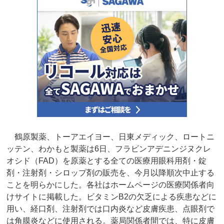
鶴原製薬、トーアエイヨー、日東メディック、ロートニ
ッテン、わかもと製薬は6日、フラビンアデニンジヌクレ
オシド（FAD）を原薬とする全ての医療用眼科用剤・錠
剤・注射剤・シロップ剤の販売を、今月以降順次中止する
ことを明らかにした。各社はホームページの医療関係者向
けサイトに掲載した。ビタミンB2の欠乏による疾患などに
用い、経口剤、注射剤では口内炎など皮膚疾患、点眼剤で
は角膜炎などに使用される。薬局関係者間では、特に皮膚