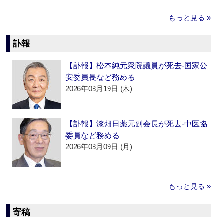
もっと見る »
訃報
【訃報】松本純元衆院議員が死去‐国家公
安委員長など務める
2026年03月19日 (木)
【訃報】漆畑日薬元副会長が死去‐中医協
委員など務める
2026年03月09日 (月)
もっと見る »
寄稿