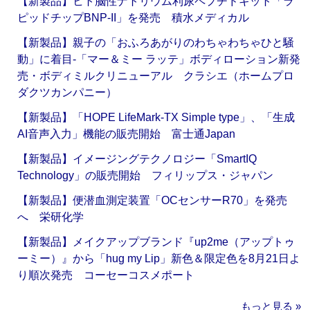
【新製品】ヒト脳性ナトリウム利尿ペプチドキット「ラ
ピッドチップBNP-II」を発売 積水メディカル
【新製品】親子の「おふろあがりのわちゃわちゃひと騒
動」に着目‐「マー＆ミー ラッテ」ボディローション新発
売・ボディミルクリニューアル クラシエ（ホームプロ
ダクツカンパニー）
【新製品】「HOPE LifeMark-TX Simple type」、「生成
AI音声入力」機能の販売開始 富士通Japan
【新製品】イメージングテクノロジー「SmartIQ
Technology」の販売開始 フィリップス・ジャパン
【新製品】便潜血測定装置「OCセンサーR70」を発売
へ 栄研化学
【新製品】メイクアップブランド『up2me（アップトゥ
ーミー）』から「hug my Lip」新色＆限定色を8月21日よ
り順次発売 コーセーコスメポート
もっと見る »