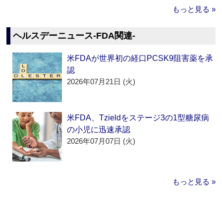
もっと見る »
ヘルスデーニュース‐FDA関連‐
米FDAが世界初の経口PCSK9阻害薬を承
認
2026年07月21日 (火)
米FDA、Tzieldをステージ3の1型糖尿病
の小児に迅速承認
2026年07月07日 (火)
もっと見る »