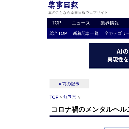
薬のことなら薬事日報ウェブサイト
TOP
ニュース
業界情報
総合TOP
新着記事一覧
全カテゴリ
« 前の記事
TOP
>
無季言
∨
コロナ禍のメンタルヘル