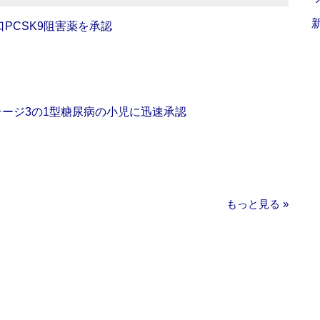
口PCSK9阻害薬を承認
をステージ3の1型糖尿病の小児に迅速承認
もっと見る »