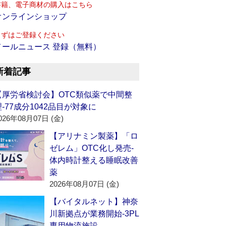
書籍、電子商材の購入はこちら
オンラインショップ
まずはご登録ください
メールニュース 登録（無料）
新着記事
【厚労省検討会】OTC類似薬で中間整
理‐77成分1042品目が対象に
026年08月07日 (金)
【アリナミン製薬】「ロ
ゼレム」OTC化し発売‐
体内時計整える睡眠改善
薬
2026年08月07日 (金)
【バイタルネット】神奈
川新拠点が業務開始‐3PL
専用物流施設