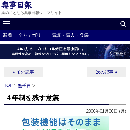
薬のことなら薬事日報ウェブサイト
新着
全カテゴリー
購読・購入・登録
« 前の記事
次の記事 »
TOP
>
無季言
∨
４年制を残す意義
2006年01月30日 (月)