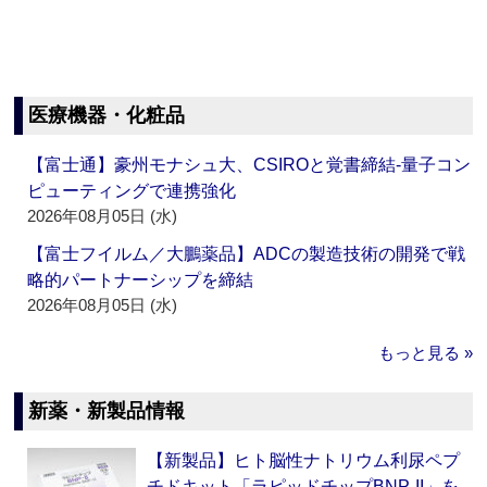
医療機器・化粧品
【富士通】豪州モナシュ大、CSIROと覚書締結‐量子コン
ピューティングで連携強化
2026年08月05日 (水)
【富士フイルム／大鵬薬品】ADCの製造技術の開発で戦
略的パートナーシップを締結
2026年08月05日 (水)
もっと見る »
新薬・新製品情報
【新製品】ヒト脳性ナトリウム利尿ペプ
チドキット「ラピッドチップBNP-II」を