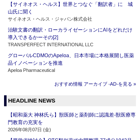
【サイネオス・ヘルス】世界とつなぐ「翻訳者」に 城
山氏に聞く
サイネオス・ヘルス・ジャパン株式会社
治験文書の翻訳・ローカライゼーションにAIをどれだけ
導入できるかーその[2]
TRANSPERFECT INTERNATIONAL LLC
グローバルCDMOのApeloa、日本市場に本格展開し医薬
品イノベーションを推進
Apeloa Pharmaceutical
おすすめ情報 アーカイブ ‐AD‐を見る »
HEADLINE NEWS
【昭和薬大 神林氏ら】獣医師と薬剤師に認識差‐獣医療専
門教育の充実を
2026年08月07日 (金)