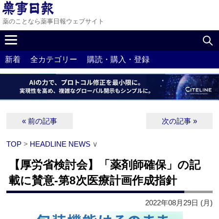
薬のことなら薬事日報ウェブサイト
新着
全カテゴリー
購読・購入・登録
« 前の記事
次の記事 »
TOP
>
HEADLINE NEWS
∨
【厚労省検討会】「薬剤師確保」の記
載に賛意‐第8次医療計画作成指針
2022年08月29日 (月)