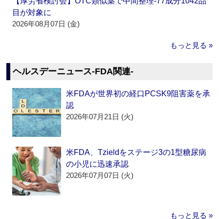
【厚労省検討会】OTC類似薬で中間整理‐77成分1042品
目が対象に
2026年08月07日 (金)
もっと見る »
ヘルスデーニュース‐FDA関連‐
米FDAが世界初の経口PCSK9阻害薬を承
認
2026年07月21日 (火)
米FDA、Tzieldをステージ3の1型糖尿病
の小児に迅速承認
2026年07月07日 (火)
もっと見る »