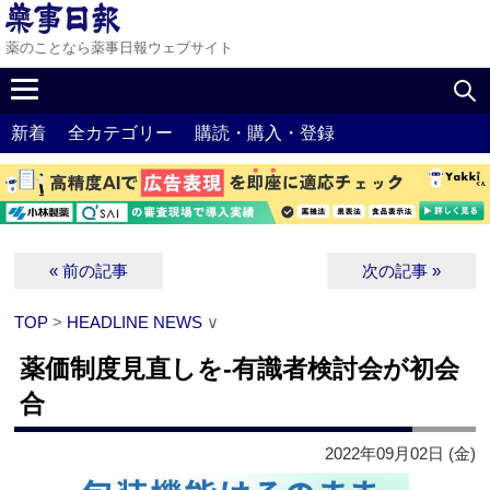
薬のことなら薬事日報ウェブサイト
新着
全カテゴリー
購読・購入・登録
« 前の記事
次の記事 »
TOP
>
HEADLINE NEWS
∨
薬価制度見直しを‐有識者検討会が初会
合
2022年09月02日 (金)