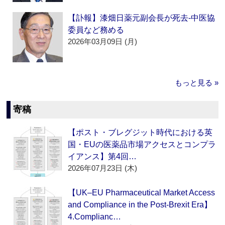
【訃報】漆畑日薬元副会長が死去‐中医協
委員など務める
2026年03月09日 (月)
もっと見る »
寄稿
【ポスト・ブレグジット時代における英
国・EUの医薬品市場アクセスとコンプラ
イアンス】第4回…
2026年07月23日 (木)
【UK–EU Pharmaceutical Market Access
and Compliance in the Post-Brexit Era】
4.Complianc…