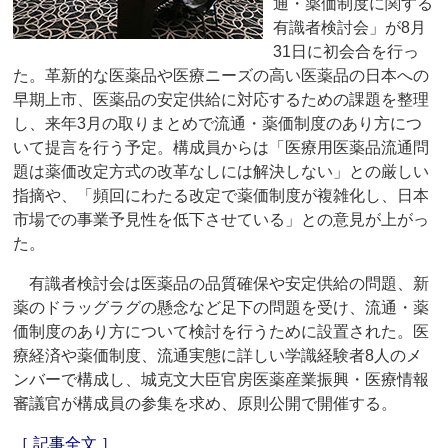
通・薬価制度に関する
有識者検討会」が8月
31日に初会合を行っ
た。革新的な医薬品や医療ニーズの高い医薬品の日本への
早期上市、医薬品の安定供給に対応するための課題を整理
し、来年3月の取りまとめで流通・薬価制度のあり方につ
いて提言を行う予定。構成員からは「医療用医薬品流通問
題は薬価改定方式の改革なしには解決しない」との厳しい
指摘や、「頻回にわたる改定で薬価制度が複雑化し、日本
市場での事業予見性を低下させている」との意見が上がっ
た。
有識者検討会は医薬品の品質確保や安定供給の問題、新
薬のドラッグラグの懸念など足下の問題を受け、流通・薬
価制度のあり方について検討を行うために設置された。医
療経済や薬価制度、流通実態に詳しい学識経験者8人のメ
ンバーで構成し、城克文大臣官房医薬産業振興・医療情報
審議官が構成員の参集を求め、原則公開で開催する。
［ 記事全文 ］