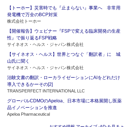
【トーホー】災害時でも『止まらない』事業へ 非常用
発電機で万全のBCP対策
株式会社トーホー
【開催報告】ウェビナー『FSPで変える臨床開発の生産
性』で振り返るFSP戦略
サイネオス・ヘルス・ジャパン株式会社
【サイネオス・ヘルス】世界とつなぐ「翻訳者」に 城
山氏に聞く
サイネオス・ヘルス・ジャパン株式会社
治験文書の翻訳・ローカライゼーションにAIをどれだけ
導入できるかーその[2]
TRANSPERFECT INTERNATIONAL LLC
グローバルCDMOのApeloa、日本市場に本格展開し医薬
品イノベーションを推進
Apeloa Pharmaceutical
おすすめ情報 アーカイブ ‐AD‐を見る »