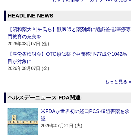
HEADLINE NEWS
【昭和薬大 神林氏ら】獣医師と薬剤師に認識差‐獣医療専
門教育の充実を
2026年08月07日 (金)
【厚労省検討会】OTC類似薬で中間整理‐77成分1042品
目が対象に
2026年08月07日 (金)
もっと見る »
ヘルスデーニュース‐FDA関連‐
米FDAが世界初の経口PCSK9阻害薬を承
認
2026年07月21日 (火)