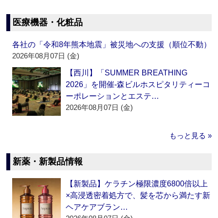
医療機器・化粧品
各社の「令和8年熊本地震」被災地への支援（順位不動）
2026年08月07日 (金)
【西川】「SUMMER BREATHING
2026」を開催‐森ビルホスピタリティーコ
ーポレーションとエステ…
2026年08月07日 (金)
もっと見る »
新薬・新製品情報
【新製品】ケラチン極限濃度6800倍以上
×高浸透密着処方で、髪を芯から満たす新
ヘアケアブラン…