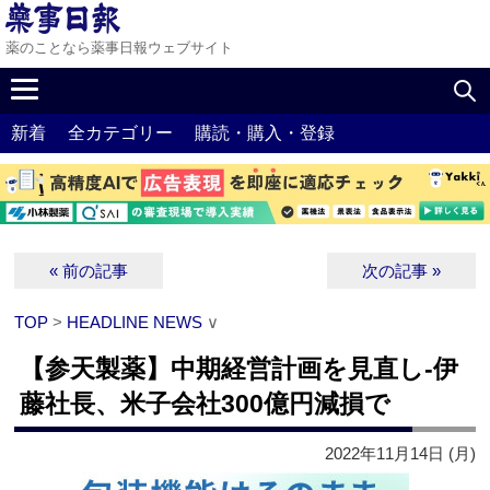
薬のことなら薬事日報ウェブサイト
新着
全カテゴリー
購読・購入・登録
« 前の記事
次の記事 »
TOP
>
HEADLINE NEWS
∨
【参天製薬】中期経営計画を見直し‐伊
藤社長、米子会社300億円減損で
2022年11月14日 (月)