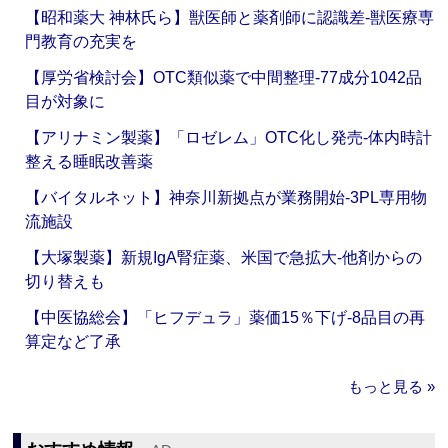
【昭和薬大 神林氏ら】獣医師と薬剤師に認識差‐獣医療専
門教育の充実を
【厚労省検討会】OTC類似薬で中間整理‐77成分1042品
目が対象に
【アリナミン製薬】「ロゼレム」OTC化し発売‐体内時計
整える睡眠改善薬
【バイタルネット】神奈川新拠点が業務開始‐3PL専用物
流施設
【大塚製薬】新規IgA腎症薬、米国で急拡大‐他剤からの
切り替えも
【中医協総会】「ヒフデュラ」薬価15％下げ‐8品目の再
算定など了承
もっと見る »