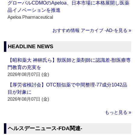
グローバルCDMOのApeloa、日本市場に本格展開し医薬
品イノベーションを推進
Apeloa Pharmaceutical
おすすめ情報 アーカイブ ‐AD‐を見る »
HEADLINE NEWS
【昭和薬大 神林氏ら】獣医師と薬剤師に認識差‐獣医療専
門教育の充実を
2026年08月07日 (金)
【厚労省検討会】OTC類似薬で中間整理‐77成分1042品
目が対象に
2026年08月07日 (金)
もっと見る »
ヘルスデーニュース‐FDA関連‐