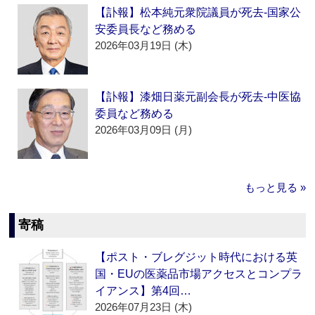
【訃報】松本純元衆院議員が死去‐国家公
安委員長など務める
2026年03月19日 (木)
【訃報】漆畑日薬元副会長が死去‐中医協
委員など務める
2026年03月09日 (月)
もっと見る »
寄稿
【ポスト・ブレグジット時代における英
国・EUの医薬品市場アクセスとコンプラ
イアンス】第4回…
2026年07月23日 (木)