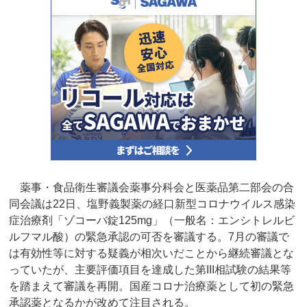
薬事・食品衛生審議会薬事分科会と医薬品第二部会の合
同会議は22日、塩野義製薬の経口新型コロナウイルス感染
症治療剤「ゾコーバ錠125mg」（一般名：エンシトレルビ
ルフマル酸）の緊急承認の可否を審議する。7月の審議で
は有効性等に対する疑義が相次いだことから継続審議とな
っていたが、主要評価項目を達成した第III相試験の結果等
を踏まえて審議を再開。国産コロナ治療薬として初の緊急
承認薬となるかが改めて注目される。