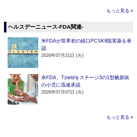
もっと見る »
ヘルスデーニュース‐FDA関連‐
米FDAが世界初の経口PCSK9阻害薬を承
認
2026年07月21日 (火)
米FDA、Tzieldをステージ3の1型糖尿病
の小児に迅速承認
2026年07月07日 (火)
もっと見る »