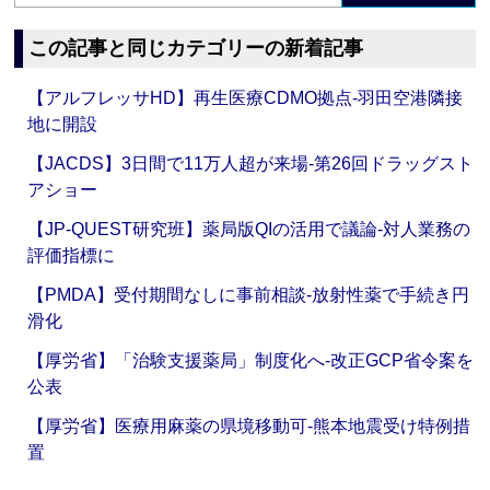
この記事と同じカテゴリーの新着記事
【アルフレッサHD】再生医療CDMO拠点‐羽田空港隣接
地に開設
【JACDS】3日間で11万人超が来場‐第26回ドラッグスト
アショー
【JP-QUEST研究班】薬局版QIの活用で議論‐対人業務の
評価指標に
【PMDA】受付期間なしに事前相談‐放射性薬で手続き円
滑化
【厚労省】「治験支援薬局」制度化へ‐改正GCP省令案を
公表
【厚労省】医療用麻薬の県境移動可‐熊本地震受け特例措
置