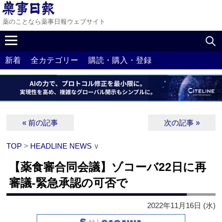
薬のことなら薬事日報ウェブサイト
新着
全カテゴリー
購読・購入・登録
« 前の記事
次の記事 »
TOP
>
HEADLINE NEWS
∨
【薬食審合同会議】ゾコーバ22日に再
審議‐緊急承認の可否で
2022年11月16日 (水)