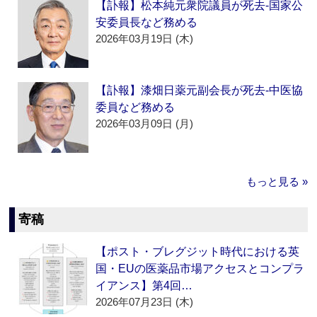
【訃報】松本純元衆院議員が死去‐国家公
安委員長など務める
2026年03月19日 (木)
【訃報】漆畑日薬元副会長が死去‐中医協
委員など務める
2026年03月09日 (月)
もっと見る »
寄稿
【ポスト・ブレグジット時代における英
国・EUの医薬品市場アクセスとコンプラ
イアンス】第4回…
2026年07月23日 (木)