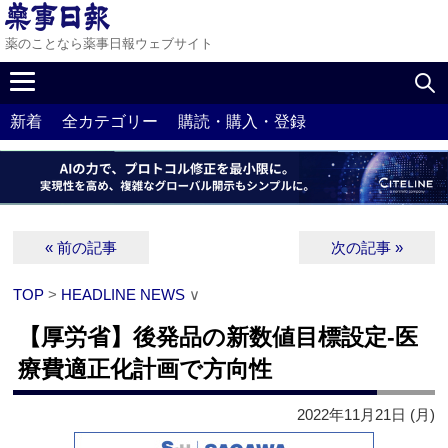
薬のことなら薬事日報ウェブサイト
新着
全カテゴリー
購読・購入・登録
« 前の記事
次の記事 »
TOP
>
HEADLINE NEWS
∨
【厚労省】後発品の新数値目標設定‐医
療費適正化計画で方向性
2022年11月21日 (月)