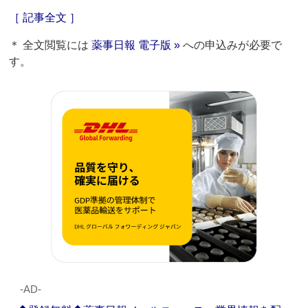
［ 記事全文 ］
＊ 全文閲覧には
薬事日報 電子版 »
への申込みが必要で
す。
‐AD‐