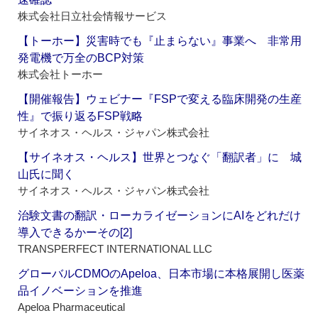
株式会社日立社会情報サービス
【トーホー】災害時でも『止まらない』事業へ 非常用
発電機で万全のBCP対策
株式会社トーホー
【開催報告】ウェビナー『FSPで変える臨床開発の生産
性』で振り返るFSP戦略
サイネオス・ヘルス・ジャパン株式会社
【サイネオス・ヘルス】世界とつなぐ「翻訳者」に 城
山氏に聞く
サイネオス・ヘルス・ジャパン株式会社
治験文書の翻訳・ローカライゼーションにAIをどれだけ
導入できるかーその[2]
TRANSPERFECT INTERNATIONAL LLC
グローバルCDMOのApeloa、日本市場に本格展開し医薬
品イノベーションを推進
Apeloa Pharmaceutical