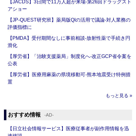
【JACDS】3日間で11万人超が来場‐第26回ドラッグスト
アショー
【JP-QUEST研究班】薬局版QIの活用で議論‐対人業務の
評価指標に
【PMDA】受付期間なしに事前相談‐放射性薬で手続き円
滑化
【厚労省】「治験支援薬局」制度化へ‐改正GCP省令案を
公表
【厚労省】医療用麻薬の県境移動可‐熊本地震受け特例措
置
もっと見る »
おすすめ情報
‐AD‐
【日立社会情報サービス】医療従事者が副作用情報を迅
速確認