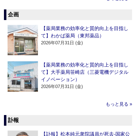
企画
【薬局業務の効率化と質的向上を目指し
て】わかば薬局（東邦薬品）
2026年07月31日 (金)
【薬局業務の効率化と質的向上を目指し
て】大手薬局笹崎店（三菱電機デジタル
イノベーション）
2026年07月31日 (金)
もっと見る »
訃報
【訃報】松本純元衆院議員が死去‐国家公