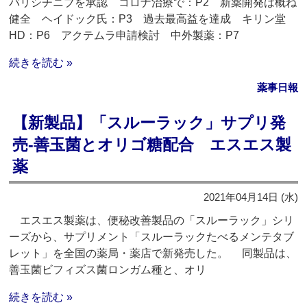
バリシチニブを承認 コロナ治療で：P2 新薬開発は概ね
健全 ヘイドック氏：P3 過去最高益を達成 キリン堂
HD：P6 アクテムラ申請検討 中外製薬：P7
続きを読む »
薬事日報
【新製品】「スルーラック」サプリ発
売‐善玉菌とオリゴ糖配合 エスエス製
薬
2021年04月14日 (水)
エスエス製薬は、便秘改善製品の「スルーラック」シリ
ーズから、サプリメント「スルーラックたべるメンテタブ
レット」を全国の薬局・薬店で新発売した。 同製品は、
善玉菌ビフィズス菌ロンガム種と、オリ
続きを読む »