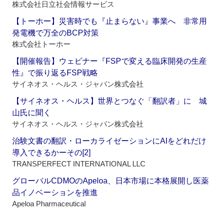
株式会社日立社会情報サービス
【トーホー】災害時でも『止まらない』事業へ 非常用
発電機で万全のBCP対策
株式会社トーホー
【開催報告】ウェビナー『FSPで変える臨床開発の生産
性』で振り返るFSP戦略
サイネオス・ヘルス・ジャパン株式会社
【サイネオス・ヘルス】世界とつなぐ「翻訳者」に 城
山氏に聞く
サイネオス・ヘルス・ジャパン株式会社
治験文書の翻訳・ローカライゼーションにAIをどれだけ
導入できるかーその[2]
TRANSPERFECT INTERNATIONAL LLC
グローバルCDMOのApeloa、日本市場に本格展開し医薬
品イノベーションを推進
Apeloa Pharmaceutical