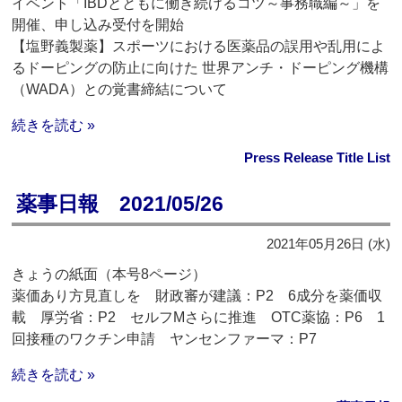
イベント「IBDとともに働き続けるコツ～事務職編～」を
開催、申し込み受付を開始
【塩野義製薬】スポーツにおける医薬品の誤用や乱用によ
るドーピングの防止に向けた 世界アンチ・ドーピング機構
（WADA）との覚書締結について
続きを読む »
Press Release Title List
薬事日報 2021/05/26
2021年05月26日 (水)
きょうの紙面（本号8ページ）
薬価あり方見直しを 財政審が建議：P2 6成分を薬価収
載 厚労省：P2 セルフMさらに推進 OTC薬協：P6 1
回接種のワクチン申請 ヤンセンファーマ：P7
続きを読む »