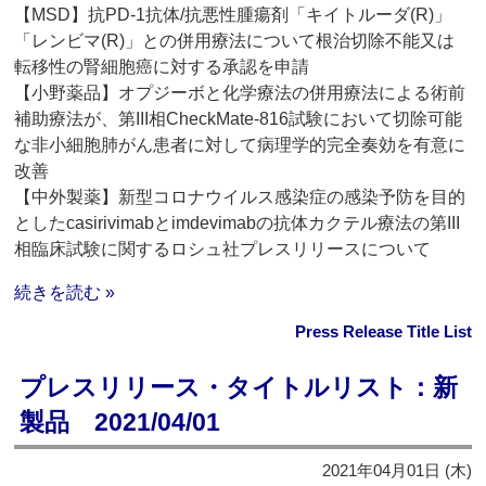
【MSD】抗PD-1抗体/抗悪性腫瘍剤「キイトルーダ(R)」
「レンビマ(R)」との併用療法について根治切除不能又は
転移性の腎細胞癌に対する承認を申請
【小野薬品】オプジーボと化学療法の併用療法による術前
補助療法が、第III相CheckMate-816試験において切除可能
な非小細胞肺がん患者に対して病理学的完全奏効を有意に
改善
【中外製薬】新型コロナウイルス感染症の感染予防を目的
としたcasirivimabとimdevimabの抗体カクテル療法の第III
相臨床試験に関するロシュ社プレスリリースについて
続きを読む »
Press Release Title List
プレスリリース・タイトルリスト：新
製品 2021/04/01
2021年04月01日 (木)