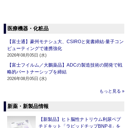
医療機器・化粧品
【富士通】豪州モナシュ大、CSIROと覚書締結‐量子コン
ピューティングで連携強化
2026年08月05日 (水)
【富士フイルム／大鵬薬品】ADCの製造技術の開発で戦
略的パートナーシップを締結
2026年08月05日 (水)
もっと見る »
新薬・新製品情報
【新製品】ヒト脳性ナトリウム利尿ペプ
チドキット「ラピッドチップBNP-II」を