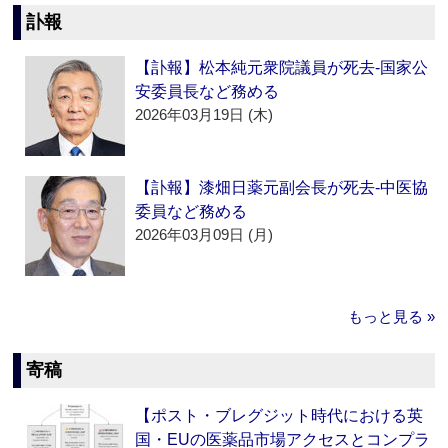
訃報
【訃報】松本純元衆院議員が死去‐国家公
安委員長など務める
2026年03月19日 (木)
【訃報】漆畑日薬元副会長が死去‐中医協
委員など務める
2026年03月09日 (月)
もっと見る »
寄稿
【ポスト・ブレグジット時代における英
国・EUの医薬品市場アクセスとコンプラ