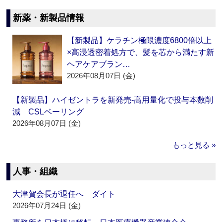
新薬・新製品情報
【新製品】ケラチン極限濃度6800倍以上
×高浸透密着処方で、髪を芯から満たす新
ヘアケアブラン…
2026年08月07日 (金)
【新製品】ハイゼントラを新発売‐高用量化で投与本数削
減 CSLベーリング
2026年08月07日 (金)
もっと見る »
人事・組織
大津賀会長が退任へ ダイト
2026年07月24日 (金)