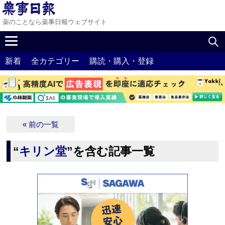
薬のことなら薬事日報ウェブサイト
新着
全カテゴリー
購読・購入・登録
« 前の一覧
“
キリン堂
”を含む記事一覧