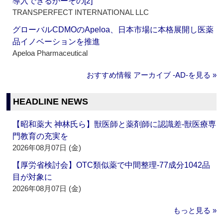
導入できるかーその[2]
TRANSPERFECT INTERNATIONAL LLC
グローバルCDMOのApeloa、日本市場に本格展開し医薬
品イノベーションを推進
Apeloa Pharmaceutical
おすすめ情報 アーカイブ ‐AD‐を見る »
HEADLINE NEWS
【昭和薬大 神林氏ら】獣医師と薬剤師に認識差‐獣医療専
門教育の充実を
2026年08月07日 (金)
【厚労省検討会】OTC類似薬で中間整理‐77成分1042品
目が対象に
2026年08月07日 (金)
もっと見る »