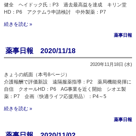
健全 ヘイドック氏：P3 過去最高益を達成 キリン堂
HD：P6 アクテムラ申請検討 中外製薬：P7
続きを読む »
薬事日報
薬事日報 2020/11/18
2020年11月18日 (水)
きょうの紙面（本号8ページ）
介護報酬で評価新設 遠隔服薬指導：P2 薬局機能発揮に
自信 クオールHD：P6 AG事業を近く開始 シオエ製
薬：P7 企画〈快適ライフ応援用品〉：P4～5
続きを読む »
薬事日報
薬事日報 2020/11/02