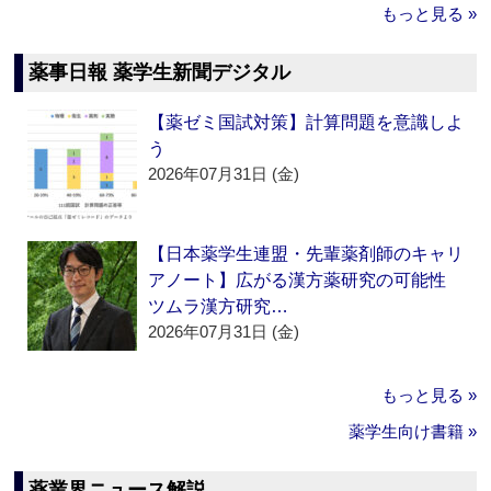
もっと見る »
薬事日報 薬学生新聞デジタル
【薬ゼミ国試対策】計算問題を意識しよ
う
2026年07月31日 (金)
【日本薬学生連盟・先輩薬剤師のキャリ
アノート】広がる漢方薬研究の可能性
ツムラ漢方研究…
2026年07月31日 (金)
もっと見る »
薬学生向け書籍 »
薬業界ニュース解説