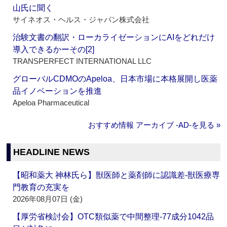
山氏に聞く
サイネオス・ヘルス・ジャパン株式会社
治験文書の翻訳・ローカライゼーションにAIをどれだけ
導入できるかーその[2]
TRANSPERFECT INTERNATIONAL LLC
グローバルCDMOのApeloa、日本市場に本格展開し医薬
品イノベーションを推進
Apeloa Pharmaceutical
おすすめ情報 アーカイブ ‐AD‐を見る »
HEADLINE NEWS
【昭和薬大 神林氏ら】獣医師と薬剤師に認識差‐獣医療専
門教育の充実を
2026年08月07日 (金)
【厚労省検討会】OTC類似薬で中間整理‐77成分1042品