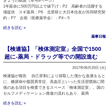
きょうの紙面（本号8ページ）
1年延命に500万円以上で値下げ：P2 高齢者の活躍する
場提供 スギ薬局：P6 北里研と大日本住友が共同研究契
約：P7 企画〈医療薬学会〉：P4～5
続きを読む »
薬事日報
【検連協】「検体測定室」全国で1500
超に‐薬局・ドラッグ等での開設進む
2017年06月20日 (火)
検連協が報告 自己穿刺により採取した僅かな血液をもと
に、糖尿病や脂質異常症、高血圧といった生活習慣病に関
係のある項目を検査できるスペース「検体測定室」。国の
セルフメディケーション推進の流れもあり、薬局
続きを読む »