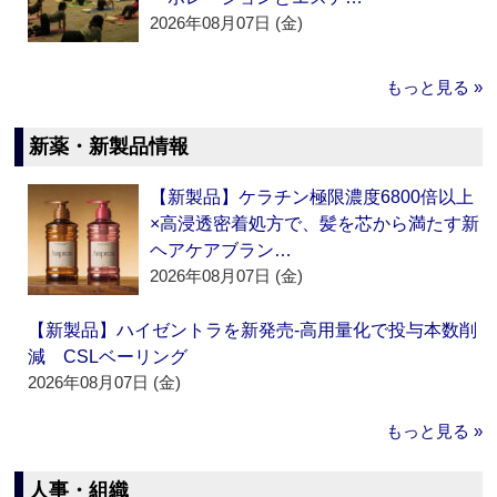
2026年08月07日 (金)
もっと見る »
新薬・新製品情報
【新製品】ケラチン極限濃度6800倍以上
×高浸透密着処方で、髪を芯から満たす新
ヘアケアブラン…
2026年08月07日 (金)
【新製品】ハイゼントラを新発売‐高用量化で投与本数削
減 CSLベーリング
2026年08月07日 (金)
もっと見る »
人事・組織