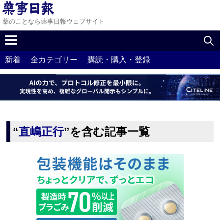
薬のことなら薬事日報ウェブサイト
新着
全カテゴリー
購読・購入・登録
“
直嶋正行
”を含む記事一覧