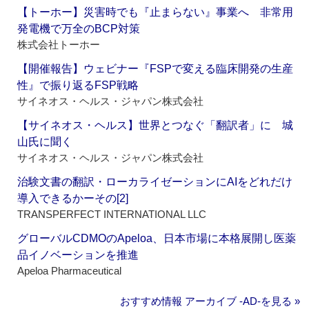
【トーホー】災害時でも『止まらない』事業へ 非常用
発電機で万全のBCP対策
株式会社トーホー
【開催報告】ウェビナー『FSPで変える臨床開発の生産
性』で振り返るFSP戦略
サイネオス・ヘルス・ジャパン株式会社
【サイネオス・ヘルス】世界とつなぐ「翻訳者」に 城
山氏に聞く
サイネオス・ヘルス・ジャパン株式会社
治験文書の翻訳・ローカライゼーションにAIをどれだけ
導入できるかーその[2]
TRANSPERFECT INTERNATIONAL LLC
グローバルCDMOのApeloa、日本市場に本格展開し医薬
品イノベーションを推進
Apeloa Pharmaceutical
おすすめ情報 アーカイブ ‐AD‐を見る »