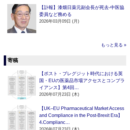
【訃報】漆畑日薬元副会長が死去‐中医協
委員など務める
2026年03月09日 (月)
もっと見る »
寄稿
【ポスト・ブレグジット時代における英
国・EUの医薬品市場アクセスとコンプラ
イアンス】第4回…
2026年07月23日 (木)
【UK–EU Pharmaceutical Market Access
and Compliance in the Post-Brexit Era】
4.Complianc…
2026年07月23日 (木)