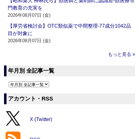
【昭和薬大 神林氏ら】獣医師と薬剤師に認識差‐獣医療専
門教育の充実を
2026年08月07日 (金)
【厚労省検討会】OTC類似薬で中間整理‐77成分1042品
目が対象に
2026年08月07日 (金)
もっと見る »
年月別 全記事一覧
アカウント・RSS
X (Twitter)