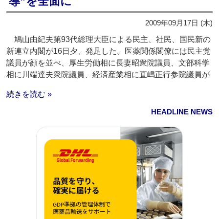
導”を全面に
2009年09月17日 (木)
鳩山由紀夫第93代総理大臣による民主、社民、国民新の
新連立内閣が16日夕、発足した。医薬関係閣僚には民主党
議員が顔を並べ、厚生労働相に長妻昭衆院議員、文部科学
相に川端達夫衆院議員、経済産業相に直嶋正行参院議員が
続きを読む »
HEADLINE NEWS