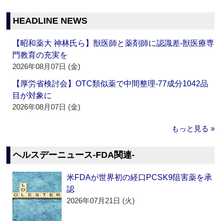
HEADLINE NEWS
【昭和薬大 神林氏ら】獣医師と薬剤師に認識差‐獣医療専
門教育の充実を
2026年08月07日 (金)
【厚労省検討会】OTC類似薬で中間整理‐77成分1042品
目が対象に
2026年08月07日 (金)
もっと見る »
ヘルスデーニュース‐FDA関連‐
米FDAが世界初の経口PCSK9阻害薬を承
認
2026年07月21日 (火)