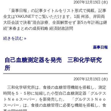
2007年12月19日 (水)
「薬事日報」の記事タイトルをリスト形式で掲載。記事
全文はYAKUNETでご覧いただけます。1面 舛添、岸田両
大臣会談で決着"混合診療、全面解禁せず 新5カ年計画は継
続"来春まとめの成長戦略 経済財政諮問
続きを読む »
薬事日報
自己血糖測定器を発売 三和化学研究
所
2007年12月19日 (水)
三和化学研究所は、食後の血糖管理機能を搭載し、測定
時間を５・５秒に短縮した小型自己血糖測定器「グルテス
トＮｅｏスーパー」を新発売した。 「グルテストＮｅｏ
スーパー」は、食後の血糖管理に必要な機能を搭載し、食