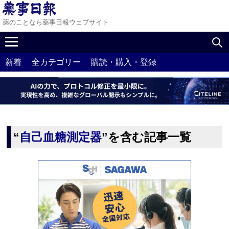
薬のことなら薬事日報ウェブサイト
新着
全カテゴリー
購読・購入・登録
“
自己血糖測定器
”を含む記事一覧