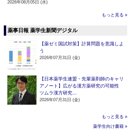
2026年08月05日 (水)
もっと見る »
薬事日報 薬学生新聞デジタル
【薬ゼミ国試対策】計算問題を意識しよ
う
2026年07月31日 (金)
【日本薬学生連盟・先輩薬剤師のキャリ
アノート】広がる漢方薬研究の可能性
ツムラ漢方研究…
2026年07月31日 (金)
もっと見る »
薬学生向け書籍 »