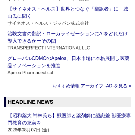
【サイネオス・ヘルス】世界とつなぐ「翻訳者」に 城
山氏に聞く
サイネオス・ヘルス・ジャパン株式会社
治験文書の翻訳・ローカライゼーションにAIをどれだけ
導入できるかーその[2]
TRANSPERFECT INTERNATIONAL LLC
グローバルCDMOのApeloa、日本市場に本格展開し医薬
品イノベーションを推進
Apeloa Pharmaceutical
おすすめ情報 アーカイブ ‐AD‐を見る »
HEADLINE NEWS
【昭和薬大 神林氏ら】獣医師と薬剤師に認識差‐獣医療専
門教育の充実を
2026年08月07日 (金)