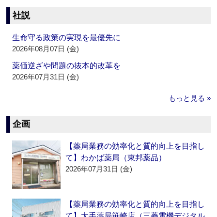
社説
生命守る政策の実現を最優先に
2026年08月07日 (金)
薬価逆ざや問題の抜本的改革を
2026年07月31日 (金)
もっと見る »
企画
【薬局業務の効率化と質的向上を目指し
て】わかば薬局（東邦薬品）
2026年07月31日 (金)
【薬局業務の効率化と質的向上を目指し
て】大手薬局笹崎店（三菱電機デジタル