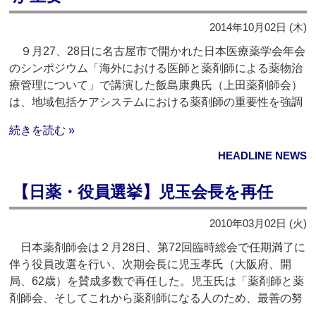
2014年10月02日 (木)
９月27、28日に名古屋市で開かれた日本医療薬学会年会
のシンポジウム「海外における医師と薬剤師による薬物治
療管理について」で講演した飯島康典氏（上田薬剤師会）
は、地域包括ケアシステムにおける薬剤師の重要性を強調
続きを読む »
HEADLINE NEWS
【日薬・役員選挙】児玉会長を再任
2010年03月02日 (火)
日本薬剤師会は２月28日、第72回臨時総会で任期満了に
伴う役員改選を行い、次期会長に児玉孝氏（大阪府、開
局、62歳）を賛成多数で再任した。児玉氏は「薬剤師と薬
剤師会、そしてこれから薬剤師になる人のため、最善の努