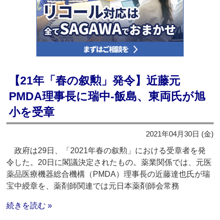
【21年「春の叙勲」発令】近藤元
PMDA理事長に瑞中‐飯島、東両氏が旭
小を受章
2021年04月30日 (金)
政府は29日、「2021年春の叙勲」における受章者を発
令した。20日に閣議決定されたもの。薬業関係では、元医
薬品医療機器総合機構（PMDA）理事長の近藤達也氏が瑞
宝中綬章を、薬剤師関連では元日本薬剤師会常務
続きを読む »