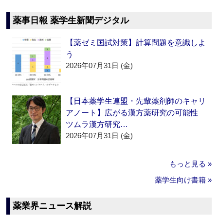
薬事日報 薬学生新聞デジタル
【薬ゼミ国試対策】計算問題を意識しよ
う
2026年07月31日 (金)
【日本薬学生連盟・先輩薬剤師のキャリ
アノート】広がる漢方薬研究の可能性
ツムラ漢方研究…
2026年07月31日 (金)
もっと見る »
薬学生向け書籍 »
薬業界ニュース解説