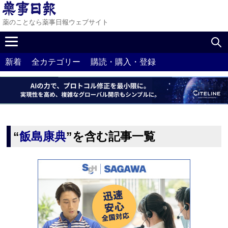
薬のことなら薬事日報ウェブサイト
新着
全カテゴリー
購読・購入・登録
“
飯島康典
”を含む記事一覧