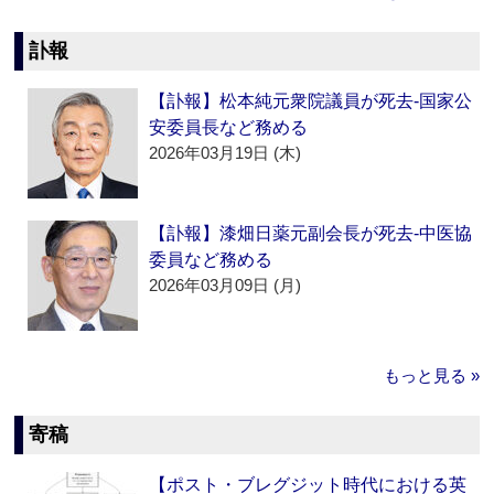
訃報
【訃報】松本純元衆院議員が死去‐国家公
安委員長など務める
2026年03月19日 (木)
【訃報】漆畑日薬元副会長が死去‐中医協
委員など務める
2026年03月09日 (月)
もっと見る »
寄稿
【ポスト・ブレグジット時代における英