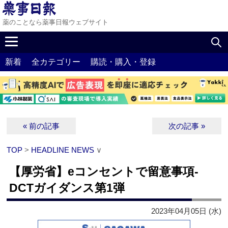
薬のことなら薬事日報ウェブサイト
新着
全カテゴリー
購読・購入・登録
« 前の記事
次の記事 »
TOP
>
HEADLINE NEWS
∨
【厚労省】eコンセントで留意事項‐
DCTガイダンス第1弾
2023年04月05日 (水)