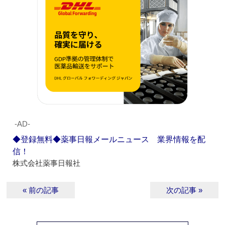
‐AD‐
◆登録無料◆薬事日報メールニュース 業界情報を配
信！
株式会社薬事日報社
« 前の記事
次の記事 »