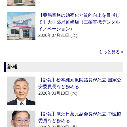
【薬局業務の効率化と質的向上を目指し
て】大手薬局笹崎店（三菱電機デジタル
イノベーション）
2026年07月31日 (金)
もっと見る »
訃報
【訃報】松本純元衆院議員が死去‐国家公
安委員長など務める
2026年03月19日 (木)
【訃報】漆畑日薬元副会長が死去‐中医協
委員など務める