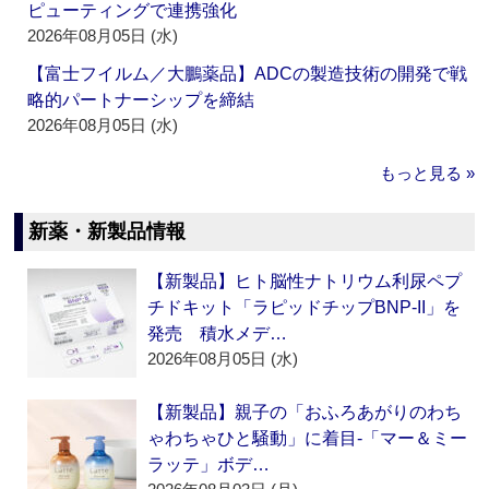
ピューティングで連携強化
2026年08月05日 (水)
【富士フイルム／大鵬薬品】ADCの製造技術の開発で戦
略的パートナーシップを締結
2026年08月05日 (水)
もっと見る »
新薬・新製品情報
【新製品】ヒト脳性ナトリウム利尿ペプ
チドキット「ラピッドチップBNP-II」を
発売 積水メデ…
2026年08月05日 (水)
【新製品】親子の「おふろあがりのわち
ゃわちゃひと騒動」に着目‐「マー＆ミー
ラッテ」ボデ…