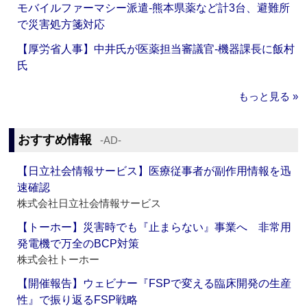
モバイルファーマシー派遣‐熊本県薬など計3台、避難所
で災害処方箋対応
【厚労省人事】中井氏が医薬担当審議官‐機器課長に飯村
氏
もっと見る »
おすすめ情報
‐AD‐
【日立社会情報サービス】医療従事者が副作用情報を迅
速確認
株式会社日立社会情報サービス
【トーホー】災害時でも『止まらない』事業へ 非常用
発電機で万全のBCP対策
株式会社トーホー
【開催報告】ウェビナー『FSPで変える臨床開発の生産
性』で振り返るFSP戦略