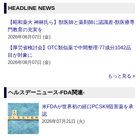
HEADLINE NEWS
【昭和薬大 神林氏ら】獣医師と薬剤師に認識差‐獣医療専
門教育の充実を
2026年08月07日 (金)
【厚労省検討会】OTC類似薬で中間整理‐77成分1042品
目が対象に
2026年08月07日 (金)
もっと見る »
ヘルスデーニュース‐FDA関連‐
米FDAが世界初の経口PCSK9阻害薬を承
認
2026年07月21日 (火)