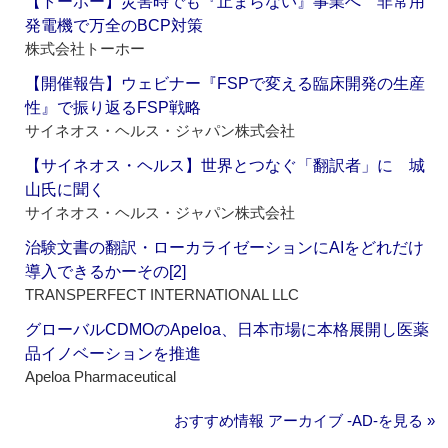
【トーホー】災害時でも『止まらない』事業へ 非常用
発電機で万全のBCP対策
株式会社トーホー
【開催報告】ウェビナー『FSPで変える臨床開発の生産
性』で振り返るFSP戦略
サイネオス・ヘルス・ジャパン株式会社
【サイネオス・ヘルス】世界とつなぐ「翻訳者」に 城
山氏に聞く
サイネオス・ヘルス・ジャパン株式会社
治験文書の翻訳・ローカライゼーションにAIをどれだけ
導入できるかーその[2]
TRANSPERFECT INTERNATIONAL LLC
グローバルCDMOのApeloa、日本市場に本格展開し医薬
品イノベーションを推進
Apeloa Pharmaceutical
おすすめ情報 アーカイブ ‐AD‐を見る »