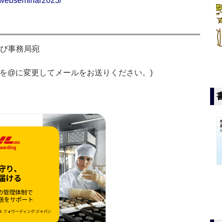
shwebseminar2023/
なび事務局宛
r.jp(#を@に変更してメールをお送りください。)