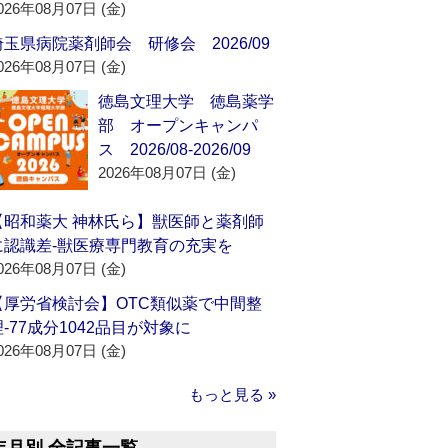
026年08月07日 (金)
埼玉県病院薬剤師会 研修会 2026/09
026年08月07日 (金)
徳島文理大学 徳島薬学
部 オープンキャンパ
ス 2026/08-2026/09
2026年08月07日 (金)
【昭和薬大 神林氏ら】獣医師と薬剤師
に認識差‐獣医療専門教育の充実を
026年08月07日 (金)
【厚労省検討会】OTC類似薬で中間整
理‐77成分1042品目が対象に
026年08月07日 (金)
もっと見る »