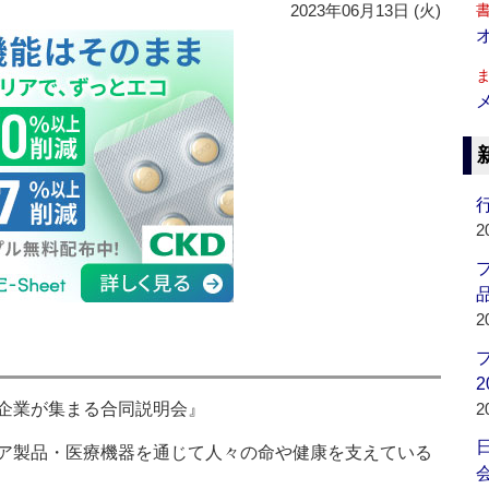
2023年06月13日 (火)
行
2
品
2
2
企業が集まる合同説明会』
2
ア製品・医療機器を通じて人々の命や健康を支えている
会