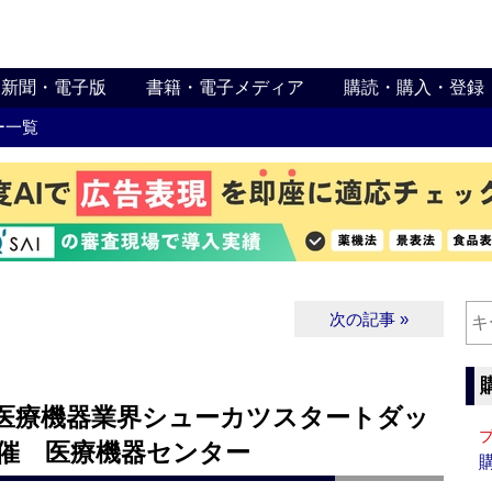
新聞・電子版
書籍・電子メディア
購読・購入・登録
ー一覧
次の記事 »
・医療機器業界シューカツスタートダッ
開催 医療機器センター