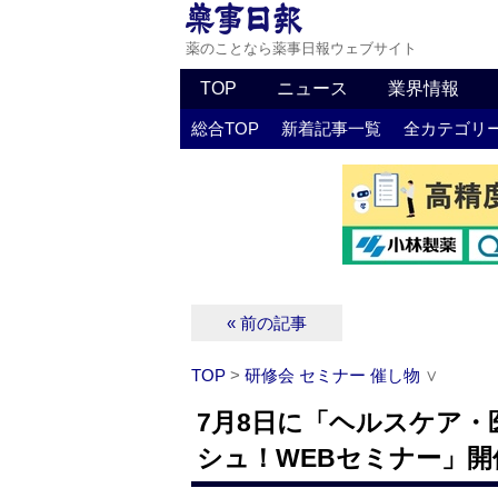
薬のことなら薬事日報ウェブサイト
TOP
ニュース
業界情報
総合TOP
新着記事一覧
全カテゴリ
« 前の記事
TOP
>
研修会 セミナー 催し物
∨
7月8日に「ヘルスケア
シュ！WEBセミナー」