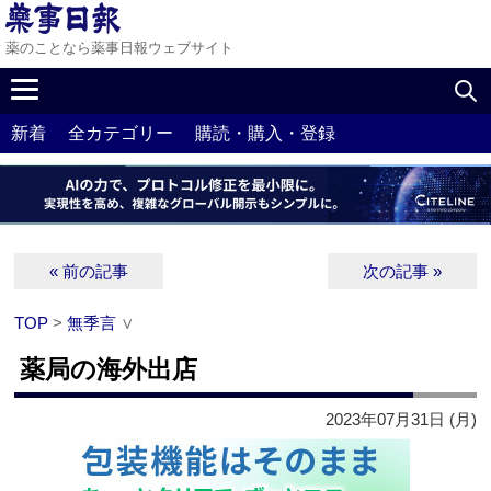
薬のことなら薬事日報ウェブサイト
新着
全カテゴリー
購読・購入・登録
« 前の記事
次の記事 »
TOP
>
無季言
∨
薬局の海外出店
2023年07月31日 (月)