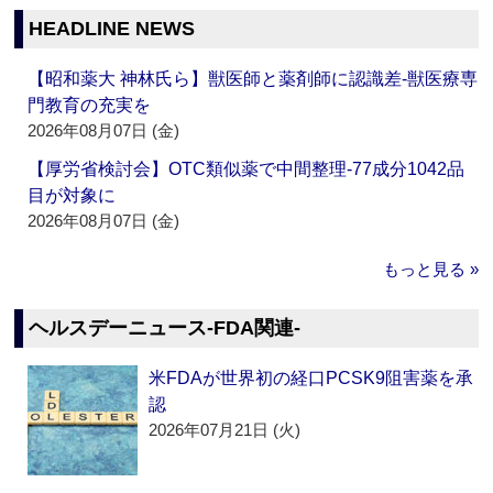
HEADLINE NEWS
【昭和薬大 神林氏ら】獣医師と薬剤師に認識差‐獣医療専
門教育の充実を
2026年08月07日 (金)
【厚労省検討会】OTC類似薬で中間整理‐77成分1042品
目が対象に
2026年08月07日 (金)
もっと見る »
ヘルスデーニュース‐FDA関連‐
米FDAが世界初の経口PCSK9阻害薬を承
認
2026年07月21日 (火)