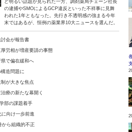
ど明るい話題が見られた一方、調剤薬局チェーン社長
の逮捕やSMOによるGCP違反といった不祥事に見舞
われた1年ともなった。先行き不透明感の強まる今年
末ではあるが、恒例の薬業界10大ニュースを選んだ。
検討会が報告書
三厚労相が増産要請の事態
府県で偏在緩和へ
2
の構造問題に
規制が大きな焦点
症治療の新たな幕開く
薬学部の課題着手
化に向け一歩前進
2
時から組織的不正