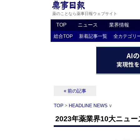
薬のことなら薬事日報ウェブサイト
TOP
ニュース
業界情報
総合TOP
新着記事一覧
全カテゴリ
« 前の記事
TOP
>
HEADLINE NEWS
∨
2023年薬業界10大ニュ