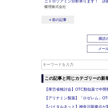
ニトロソアミン分析承ります！ 詳
蝶理株式会社
« 前の記事
購読の
メー
この記事と同じカテゴリーの新
【厚労省検討会】OTC類似薬で中間整
【アリナミン製薬】「ロゼレム」OT
【バイタルネット】神奈川新拠点が業