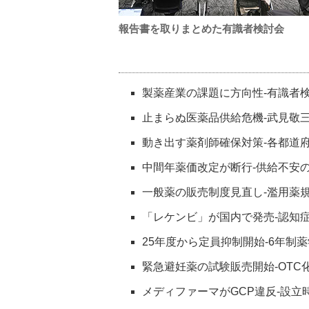
報告書を取りまとめた有識者検討会
製薬産業の課題に方向性‐有識者
止まらぬ医薬品供給危機‐武見敬
動き出す薬剤師確保対策‐各都道
中間年薬価改定が断行‐供給不安
一般薬の販売制度見直し‐濫用薬
「レケンビ」が国内で発売‐認知
25年度から定員抑制開始‐6年制
緊急避妊薬の試験販売開始‐OTC
メディファーマがGCP違反‐設立