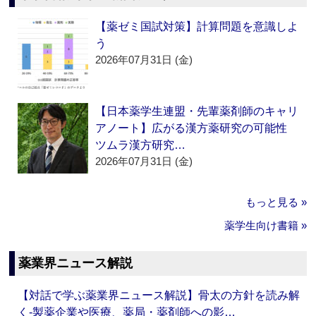
【薬ゼミ国試対策】計算問題を意識しよ
う
2026年07月31日 (金)
【日本薬学生連盟・先輩薬剤師のキャリ
アノート】広がる漢方薬研究の可能性
ツムラ漢方研究…
2026年07月31日 (金)
もっと見る »
薬学生向け書籍 »
薬業界ニュース解説
【対話で学ぶ薬業界ニュース解説】骨太の方針を読み解
く‐製薬企業や医療、薬局・薬剤師への影…