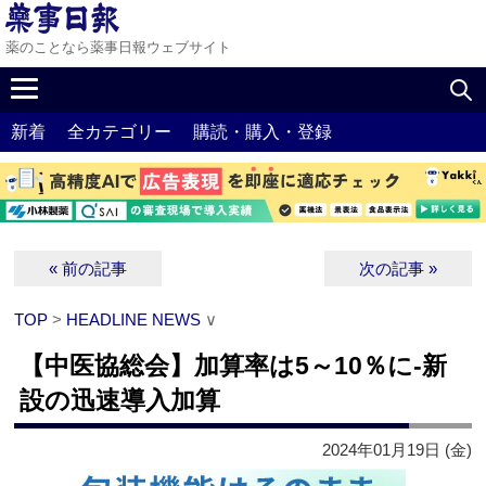
薬のことなら薬事日報ウェブサイト
新着
全カテゴリー
購読・購入・登録
« 前の記事
次の記事 »
TOP
>
HEADLINE NEWS
∨
【中医協総会】加算率は5～10％に‐新
設の迅速導入加算
2024年01月19日 (金)