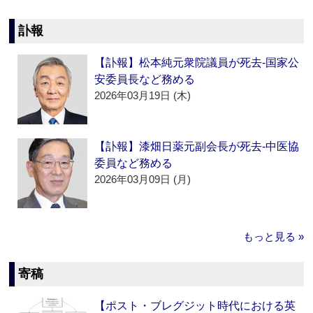
訃報
【訃報】松本純元衆院議員が死去‐国家公
安委員長など務める
2026年03月19日 (木)
【訃報】漆畑日薬元副会長が死去‐中医協
委員など務める
2026年03月09日 (月)
もっと見る »
寄稿
【ポスト・ブレグジット時代における英