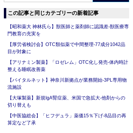
この記事と同じカテゴリーの新着記事
【昭和薬大 神林氏ら】獣医師と薬剤師に認識差‐獣医療専
門教育の充実を
【厚労省検討会】OTC類似薬で中間整理‐77成分1042品
目が対象に
【アリナミン製薬】「ロゼレム」OTC化し発売‐体内時計
整える睡眠改善薬
【バイタルネット】神奈川新拠点が業務開始‐3PL専用物
流施設
【大塚製薬】新規IgA腎症薬、米国で急拡大‐他剤からの
切り替えも
【中医協総会】「ヒフデュラ」薬価15％下げ‐8品目の再
算定など了承