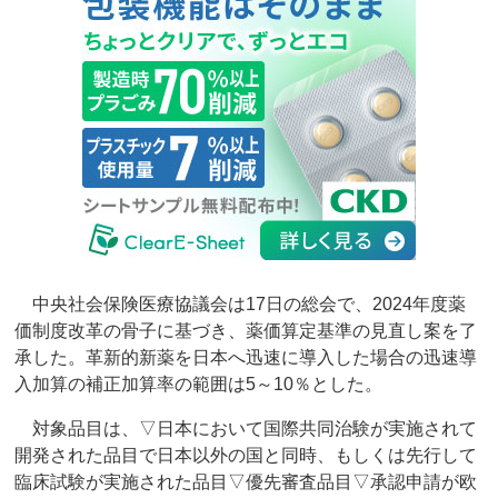
中央社会保険医療協議会は17日の総会で、2024年度薬
価制度改革の骨子に基づき、薬価算定基準の見直し案を了
承した。革新的新薬を日本へ迅速に導入した場合の迅速導
入加算の補正加算率の範囲は5～10％とした。
対象品目は、▽日本において国際共同治験が実施されて
開発された品目で日本以外の国と同時、もしくは先行して
臨床試験が実施された品目▽優先審査品目▽承認申請が欧