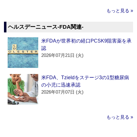
もっと見る »
ヘルスデーニュース‐FDA関連‐
米FDAが世界初の経口PCSK9阻害薬を承
認
2026年07月21日 (火)
米FDA、Tzieldをステージ3の1型糖尿病
の小児に迅速承認
2026年07月07日 (火)
もっと見る »