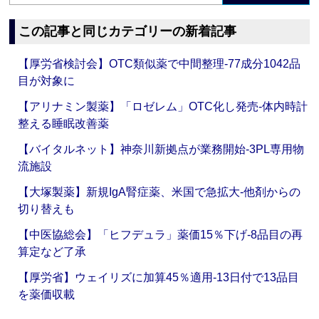
この記事と同じカテゴリーの新着記事
【厚労省検討会】OTC類似薬で中間整理‐77成分1042品
目が対象に
【アリナミン製薬】「ロゼレム」OTC化し発売‐体内時計
整える睡眠改善薬
【バイタルネット】神奈川新拠点が業務開始‐3PL専用物
流施設
【大塚製薬】新規IgA腎症薬、米国で急拡大‐他剤からの
切り替えも
【中医協総会】「ヒフデュラ」薬価15％下げ‐8品目の再
算定など了承
【厚労省】ウェイリズに加算45％適用‐13日付で13品目
を薬価収載