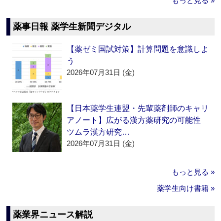
もっと見る »
薬事日報 薬学生新聞デジタル
【薬ゼミ国試対策】計算問題を意識しよ
う
2026年07月31日 (金)
【日本薬学生連盟・先輩薬剤師のキャリ
アノート】広がる漢方薬研究の可能性
ツムラ漢方研究…
2026年07月31日 (金)
もっと見る »
薬学生向け書籍 »
薬業界ニュース解説