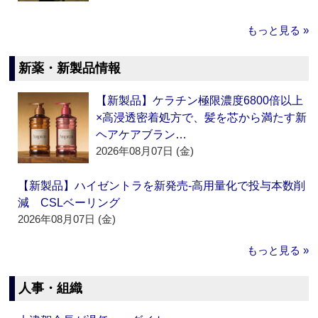
もっと見る »
新薬・新製品情報
【新製品】ケラチン極限濃度6800倍以上
×高浸透密着処方で、髪を芯から満たす新
ヘアケアブラン…
2026年08月07日 (金)
【新製品】ハイゼントラを新発売‐高用量化で投与本数削
減 CSLベーリング
2026年08月07日 (金)
もっと見る »
人事・組織