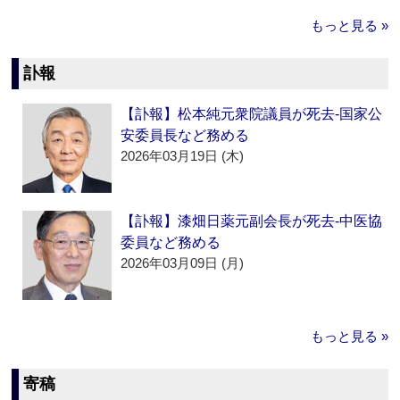
もっと見る »
訃報
【訃報】松本純元衆院議員が死去‐国家公
安委員長など務める
2026年03月19日 (木)
【訃報】漆畑日薬元副会長が死去‐中医協
委員など務める
2026年03月09日 (月)
もっと見る »
寄稿