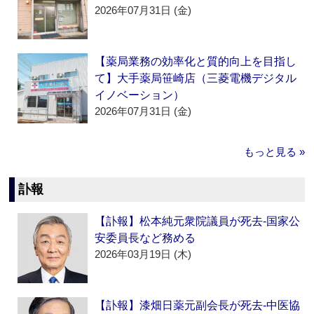
2026年07月31日 (金)
【薬局業務の効率化と質的向上を目指し
て】大手薬局笹崎店（三菱電機デジタル
イノベーション）
2026年07月31日 (金)
もっと見る »
訃報
【訃報】松本純元衆院議員が死去‐国家公
安委員長など務める
2026年03月19日 (木)
【訃報】漆畑日薬元副会長が死去‐中医協