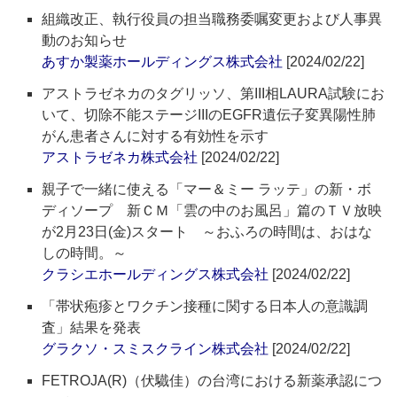
組織改正、執行役員の担当職務委嘱変更および人事異
動のお知らせ
あすか製薬ホールディングス株式会社
[2024/02/22]
アストラゼネカのタグリッソ、第III相LAURA試験にお
いて、切除不能ステージIIIのEGFR遺伝子変異陽性肺
がん患者さんに対する有効性を示す
アストラゼネカ株式会社
[2024/02/22]
親子で一緒に使える「マー＆ミー ラッテ」の新・ボ
ディソープ 新ＣＭ「雲の中のお風呂」篇のＴＶ放映
が2月23日(金)スタート ～おふろの時間は、おはな
しの時間。～
クラシエホールディングス株式会社
[2024/02/22]
「帯状疱疹とワクチン接種に関する日本人の意識調
査」結果を発表
グラクソ・スミスクライン株式会社
[2024/02/22]
FETROJA(R)（伏驖佳）の台湾における新薬承認につ