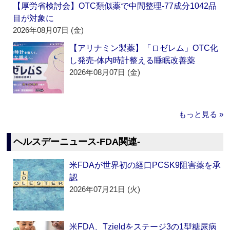
【厚労省検討会】OTC類似薬で中間整理‐77成分1042品
目が対象に
2026年08月07日 (金)
【アリナミン製薬】「ロゼレム」OTC化
し発売‐体内時計整える睡眠改善薬
2026年08月07日 (金)
もっと見る »
ヘルスデーニュース‐FDA関連‐
米FDAが世界初の経口PCSK9阻害薬を承
認
2026年07月21日 (火)
米FDA、Tzieldをステージ3の1型糖尿病