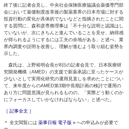
終了後に記者会見し、中央社会保険医療協議会薬価専門部
会において薬価制度改革後の製薬業界の日本市場に対する
投資行動の変化が具体的でないなどと指摘されたことに関
する質問に、森和彦専務理事は「不十分な説明と認識はし
ていないが、次にきちんと進んでいることを見せ、納得感
が得られるようにするには工夫の余地がある」と述べ、業
界内調査や説明を改善し、理解が進むよう取り組む姿勢を
示した。
森氏は、上野裕明会長が8日の記者会見で、日本医療研
究開発機構（AMED）の支援で新薬承認に至ったケースが
少ないとして実用化研究の運用見直しを求めたことについ
て、来年度からのAMED第3期中長期計画の検討で運用の
あり方に問題意識が見られるものの、「実際どう動くのか
にフォーカスしていかなければならない」と述べた。
［ 記事全文 ］
＊ 全文閲覧には
薬事日報 電子版 »
への申込みが必要で