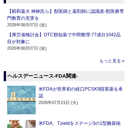
【昭和薬大 神林氏ら】獣医師と薬剤師に認識差‐獣医療専
門教育の充実を
2026年08月07日 (金)
【厚労省検討会】OTC類似薬で中間整理‐77成分1042品
目が対象に
2026年08月07日 (金)
もっと見る »
ヘルスデーニュース‐FDA関連‐
米FDAが世界初の経口PCSK9阻害薬を承
認
2026年07月21日 (火)
米FDA、Tzieldをステージ3の1型糖尿病