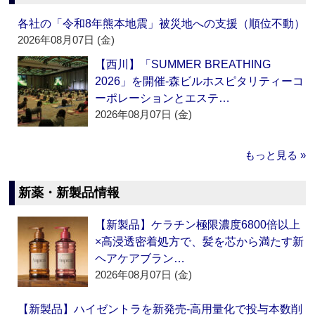
各社の「令和8年熊本地震」被災地への支援（順位不動）
2026年08月07日 (金)
【西川】「SUMMER BREATHING
2026」を開催‐森ビルホスピタリティーコ
ーポレーションとエステ…
2026年08月07日 (金)
もっと見る »
新薬・新製品情報
【新製品】ケラチン極限濃度6800倍以上
×高浸透密着処方で、髪を芯から満たす新
ヘアケアブラン…
2026年08月07日 (金)
【新製品】ハイゼントラを新発売‐高用量化で投与本数削