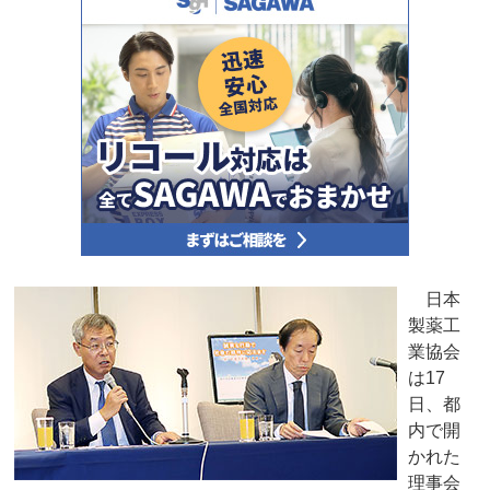
日本
製薬工
業協会
は17
日、都
内で開
かれた
理事会