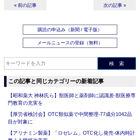
« 前の記事
次の記事 »
購読の申込み（新聞 / 電子版）
メールニュースの登録（無料）
検 索
この記事と同じカテゴリーの新着記事
【昭和薬大 神林氏ら】獣医師と薬剤師に認識差‐獣医療専
門教育の充実を
【厚労省検討会】OTC類似薬で中間整理‐77成分1042品
目が対象に
【アリナミン製薬】「ロゼレム」OTC化し発売‐体内時計