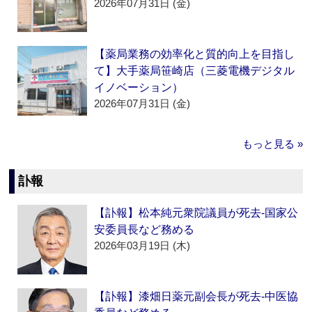
2026年07月31日 (金)
【薬局業務の効率化と質的向上を目指し
て】大手薬局笹崎店（三菱電機デジタル
イノベーション）
2026年07月31日 (金)
もっと見る »
訃報
【訃報】松本純元衆院議員が死去‐国家公
安委員長など務める
2026年03月19日 (木)
【訃報】漆畑日薬元副会長が死去‐中医協