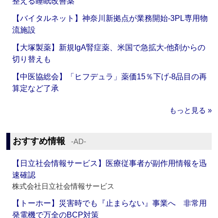
整える睡眠改善薬
【バイタルネット】神奈川新拠点が業務開始‐3PL専用物
流施設
【大塚製薬】新規IgA腎症薬、米国で急拡大‐他剤からの
切り替えも
【中医協総会】「ヒフデュラ」薬価15％下げ‐8品目の再
算定など了承
もっと見る »
おすすめ情報
‐AD‐
【日立社会情報サービス】医療従事者が副作用情報を迅
速確認
株式会社日立社会情報サービス
【トーホー】災害時でも『止まらない』事業へ 非常用
発電機で万全のBCP対策