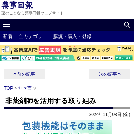
薬のことなら薬事日報ウェブサイト
新着
全カテゴリー
購読・購入・登録
« 前の記事
次の記事 »
TOP
>
無季言
∨
非薬剤師を活用する取り組み
2024年11月08日 (金)