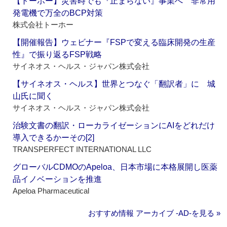
【トーホー】災害時でも『止まらない』事業へ 非常用
発電機で万全のBCP対策
株式会社トーホー
【開催報告】ウェビナー『FSPで変える臨床開発の生産
性』で振り返るFSP戦略
サイネオス・ヘルス・ジャパン株式会社
【サイネオス・ヘルス】世界とつなぐ「翻訳者」に 城
山氏に聞く
サイネオス・ヘルス・ジャパン株式会社
治験文書の翻訳・ローカライゼーションにAIをどれだけ
導入できるかーその[2]
TRANSPERFECT INTERNATIONAL LLC
グローバルCDMOのApeloa、日本市場に本格展開し医薬
品イノベーションを推進
Apeloa Pharmaceutical
おすすめ情報 アーカイブ ‐AD‐を見る »