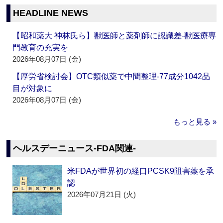
HEADLINE NEWS
【昭和薬大 神林氏ら】獣医師と薬剤師に認識差‐獣医療専
門教育の充実を
2026年08月07日 (金)
【厚労省検討会】OTC類似薬で中間整理‐77成分1042品
目が対象に
2026年08月07日 (金)
もっと見る »
ヘルスデーニュース‐FDA関連‐
米FDAが世界初の経口PCSK9阻害薬を承
認
2026年07月21日 (火)