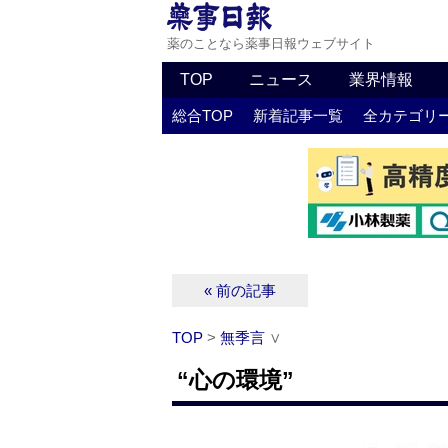
薬のことなら薬事日報ウェブサイト
TOP
ニュース
業界情報
総合TOP
新着記事一覧
全カテゴリ
« 前の記事
TOP
>
無季言
∨
“心の環境”