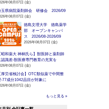
026年08月07日 (金)
埼玉県病院薬剤師会 研修会 2026/09
026年08月07日 (金)
徳島文理大学 徳島薬学
部 オープンキャンパ
ス 2026/08-2026/09
2026年08月07日 (金)
【昭和薬大 神林氏ら】獣医師と薬剤師
に認識差‐獣医療専門教育の充実を
026年08月07日 (金)
【厚労省検討会】OTC類似薬で中間整
理‐77成分1042品目が対象に
026年08月07日 (金)
もっと見る »