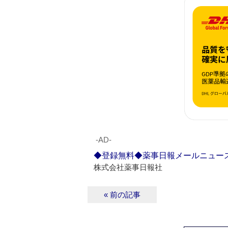
‐AD‐
◆登録無料◆薬事日報メールニュー
株式会社薬事日報社
« 前の記事