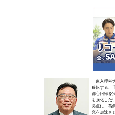
東京理科大
移転する。
都心回帰を
を強化した
拠点に、葛
究を加速さ