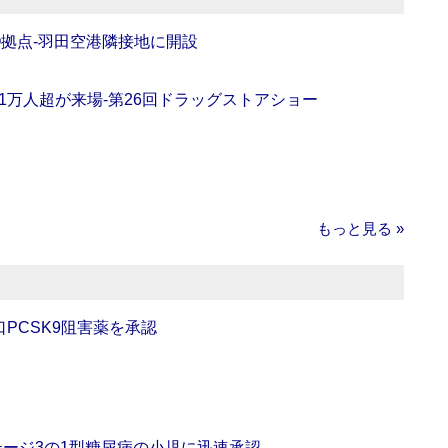
O拠点‐羽田空港隣接地に開設
11万人超が来場‐第26回ドラッグストアショー
もっと見る »
口PCSK9阻害薬を承認
をステージ3の1型糖尿病の小児に迅速承認