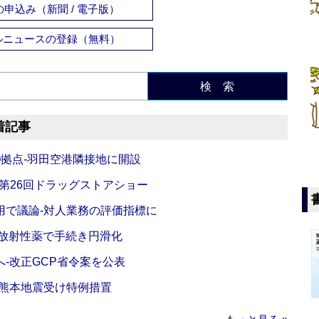
申込み（新聞 / 電子版）
ルニュースの登録（無料）
検 索
着記事
O拠点‐羽田空港隣接地に開設
‐第26回ドラッグストアショー
活用で議論‐対人業務の評価指標に
‐放射性薬で手続き円滑化
‐改正GCP省令案を公表
‐熊本地震受け特例措置