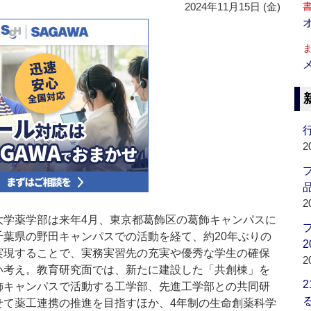
2024年11月15日 (金)
行
2
品
2
学薬学部は来年4月、東京都葛飾区の葛飾キャンパスに
千葉県の野田キャンパスでの活動を経て、約20年ぶりの
2
実現することで、実務実習先の充実や優秀な学生の確保
2
い考え。教育研究面では、新たに建設した「共創棟」を
飾キャンパスで活動する工学部、先進工学部との共同研
せて薬工連携の推進を目指すほか、4年制の生命創薬科学