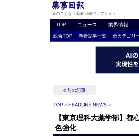
薬のことなら薬事日報ウェブサイト
TOP
ニュース
業界情報
総合TOP
新着記事一覧
全カテゴリ
« 前の記事
TOP
>
HEADLINE NEWS
∨
【東京理科大薬学部】都心
色強化