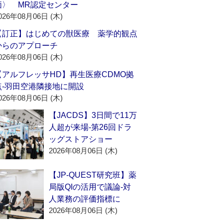
価〉 MR認定センター
026年08月06日 (木)
【訂正】はじめての獣医療 薬学的観点
からのアプローチ
026年08月06日 (木)
【アルフレッサHD】再生医療CDMO拠
点‐羽田空港隣接地に開設
026年08月06日 (木)
【JACDS】3日間で11万
人超が来場‐第26回ドラ
ッグストアショー
2026年08月06日 (木)
【JP-QUEST研究班】薬
局版QIの活用で議論‐対
人業務の評価指標に
2026年08月06日 (木)