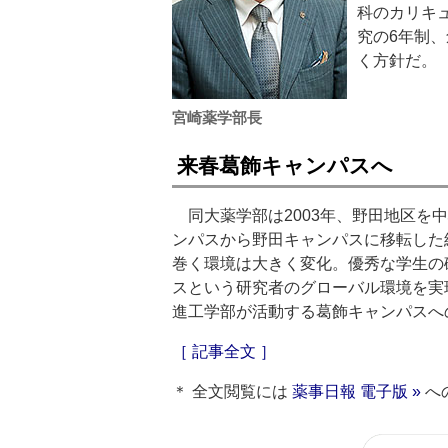
科のカリキ
究の6年制
く方針だ。
宮崎薬学部長
来春葛飾キャンパスへ
同大薬学部は2003年、野田地区を
ンパスから野田キャンパスに移転した
巻く環境は大きく変化。優秀な学生の
スという研究者のグローバル環境を実
進工学部が活動する葛飾キャンパスへ
［ 記事全文 ］
＊ 全文閲覧には
薬事日報 電子版 »
へ