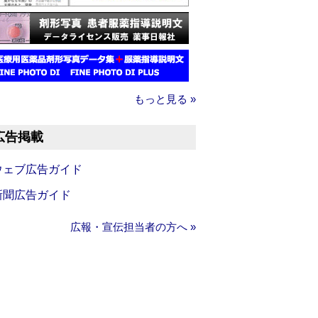
もっと見る »
広告掲載
ウェブ広告ガイド
新聞広告ガイド
広報・宣伝担当者の方へ »