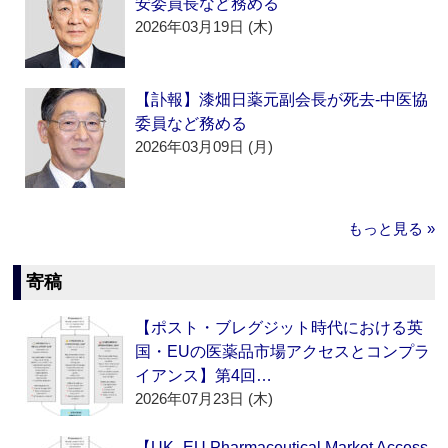
安委員長など務める
2026年03月19日 (木)
【訃報】漆畑日薬元副会長が死去‐中医協
委員など務める
2026年03月09日 (月)
もっと見る »
寄稿
【ポスト・ブレグジット時代における英
国・EUの医薬品市場アクセスとコンプラ
イアンス】第4回…
2026年07月23日 (木)
【UK–EU Pharmaceutical Market Access