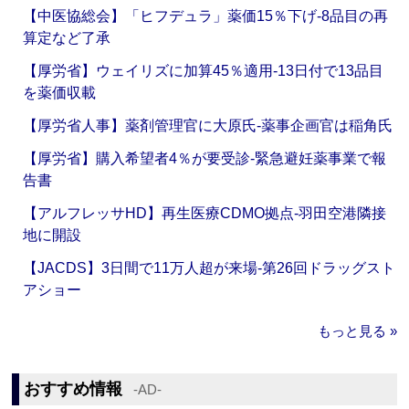
【中医協総会】「ヒフデュラ」薬価15％下げ‐8品目の再
算定など了承
【厚労省】ウェイリズに加算45％適用‐13日付で13品目
を薬価収載
【厚労省人事】薬剤管理官に大原氏‐薬事企画官は稲角氏
【厚労省】購入希望者4％が要受診‐緊急避妊薬事業で報
告書
【アルフレッサHD】再生医療CDMO拠点‐羽田空港隣接
地に開設
【JACDS】3日間で11万人超が来場‐第26回ドラッグスト
アショー
もっと見る »
おすすめ情報
‐AD‐