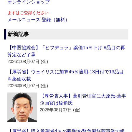
オンラインショップ
まずはご登録ください
メールニュース 登録（無料）
新着記事
【中医協総会】「ヒフデュラ」薬価15％下げ‐8品目の再
算定など了承
2026年08月07日 (金)
【厚労省】ウェイリズに加算45％適用‐13日付で13品目
を薬価収載
2026年08月07日 (金)
【厚労省人事】薬剤管理官に大原氏‐薬事
企画官は稲角氏
2026年08月07日 (金)
【厚労省】購入希望者4％が要受診‐緊急避妊薬事業で報