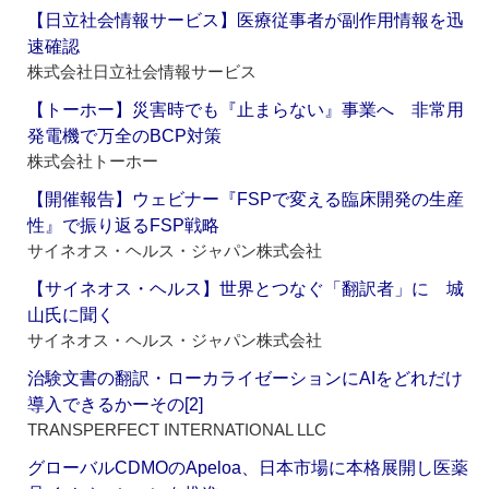
【日立社会情報サービス】医療従事者が副作用情報を迅
速確認
株式会社日立社会情報サービス
【トーホー】災害時でも『止まらない』事業へ 非常用
発電機で万全のBCP対策
株式会社トーホー
【開催報告】ウェビナー『FSPで変える臨床開発の生産
性』で振り返るFSP戦略
サイネオス・ヘルス・ジャパン株式会社
【サイネオス・ヘルス】世界とつなぐ「翻訳者」に 城
山氏に聞く
サイネオス・ヘルス・ジャパン株式会社
治験文書の翻訳・ローカライゼーションにAIをどれだけ
導入できるかーその[2]
TRANSPERFECT INTERNATIONAL LLC
グローバルCDMOのApeloa、日本市場に本格展開し医薬