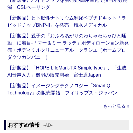
【新製品】ハイゼントラを新発売‐高用量化で投与本数削
減 CSLベーリング
【新製品】ヒト脳性ナトリウム利尿ペプチドキット「ラ
ピッドチップBNP-II」を発売 積水メディカル
【新製品】親子の「おふろあがりのわちゃわちゃひと騒
動」に着目‐「マー＆ミー ラッテ」ボディローション新発
売・ボディミルクリニューアル クラシエ（ホームプロ
ダクツカンパニー）
【新製品】「HOPE LifeMark-TX Simple type」、「生成
AI音声入力」機能の販売開始 富士通Japan
【新製品】イメージングテクノロジー「SmartIQ
Technology」の販売開始 フィリップス・ジャパン
もっと見る »
おすすめ情報
‐AD‐