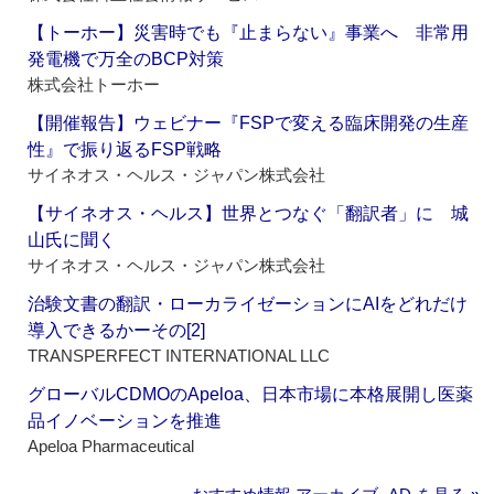
【トーホー】災害時でも『止まらない』事業へ 非常用
発電機で万全のBCP対策
株式会社トーホー
【開催報告】ウェビナー『FSPで変える臨床開発の生産
性』で振り返るFSP戦略
サイネオス・ヘルス・ジャパン株式会社
【サイネオス・ヘルス】世界とつなぐ「翻訳者」に 城
山氏に聞く
サイネオス・ヘルス・ジャパン株式会社
治験文書の翻訳・ローカライゼーションにAIをどれだけ
導入できるかーその[2]
TRANSPERFECT INTERNATIONAL LLC
グローバルCDMOのApeloa、日本市場に本格展開し医薬
品イノベーションを推進
Apeloa Pharmaceutical