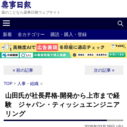
薬のことなら薬事日報ウェブサイト
新着
全カテゴリー
購読・購入・登録
« 前の記事
次の記事 »
TOP
>
人事・組織
∨
山田氏が社長昇格‐開発から上市まで経
験 ジャパン・ティッシュエンジニア
リング
2025年03月28日 (金)