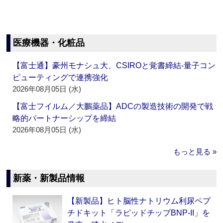
医療機器・化粧品
【富士通】豪州モナシュ大、CSIROと覚書締結‐量子コン
ピューティングで連携強化
2026年08月05日 (水)
【富士フイルム／大鵬薬品】ADCの製造技術の開発で戦
略的パートナーシップを締結
2026年08月05日 (水)
もっと見る »
新薬・新製品情報
【新製品】ヒト脳性ナトリウム利尿ペプ
チドキット「ラピッドチップBNP-II」を