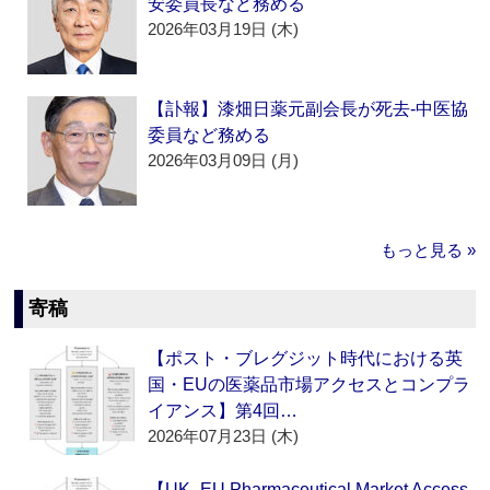
安委員長など務める
2026年03月19日 (木)
【訃報】漆畑日薬元副会長が死去‐中医協
委員など務める
2026年03月09日 (月)
もっと見る »
寄稿
【ポスト・ブレグジット時代における英
国・EUの医薬品市場アクセスとコンプラ
イアンス】第4回…
2026年07月23日 (木)
【UK–EU Pharmaceutical Market Access