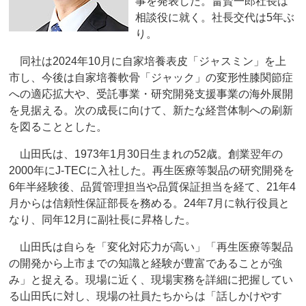
事を発表した。畠賢一郎社長は
相談役に就く。社長交代は5年ぶ
り。
同社は2024年10月に自家培養表皮「ジャスミン」を上
市し、今後は自家培養軟骨「ジャック」の変形性膝関節症
への適応拡大や、受託事業・研究開発支援事業の海外展開
を見据える。次の成長に向けて、新たな経営体制への刷新
を図ることとした。
山田氏は、1973年1月30日生まれの52歳。創業翌年の
2000年にJ-TECに入社した。再生医療等製品の研究開発を
6年半経験後、品質管理担当や品質保証担当を経て、21年4
月からは信頼性保証部長を務める。24年7月に執行役員と
なり、同年12月に副社長に昇格した。
山田氏は自らを「変化対応力が高い」「再生医療等製品
の開発から上市までの知識と経験が豊富であることが強
み」と捉える。現場に近く、現場実務を詳細に把握してい
る山田氏に対し、現場の社員たちからは「話しかけやす