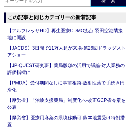
検 索
この記事と同じカテゴリーの新着記事
【アルフレッサHD】再生医療CDMO拠点‐羽田空港隣接
地に開設
【JACDS】3日間で11万人超が来場‐第26回ドラッグスト
アショー
【JP-QUEST研究班】薬局版QIの活用で議論‐対人業務の
評価指標に
【PMDA】受付期間なしに事前相談‐放射性薬で手続き円
滑化
【厚労省】「治験支援薬局」制度化へ‐改正GCP省令案を
公表
【厚労省】医療用麻薬の県境移動可‐熊本地震受け特例措
置