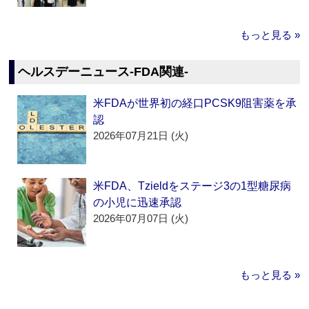
もっと見る »
ヘルスデーニュース‐FDA関連‐
米FDAが世界初の経口PCSK9阻害薬を承
認
2026年07月21日 (火)
米FDA、Tzieldをステージ3の1型糖尿病
の小児に迅速承認
2026年07月07日 (火)
もっと見る »