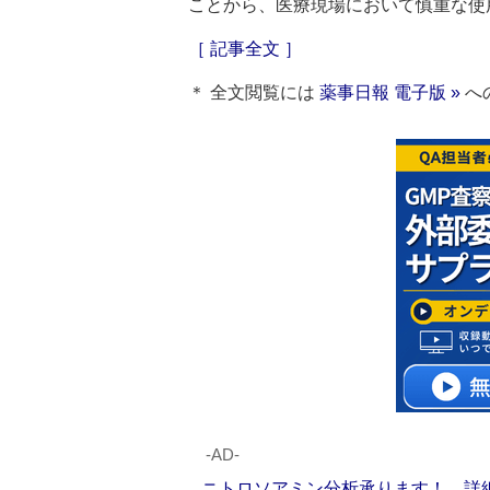
ことから、医療現場において慎重な使
［ 記事全文 ］
＊ 全文閲覧には
薬事日報 電子版 »
へ
‐AD‐
ニトロソアミン分析承ります！ 詳