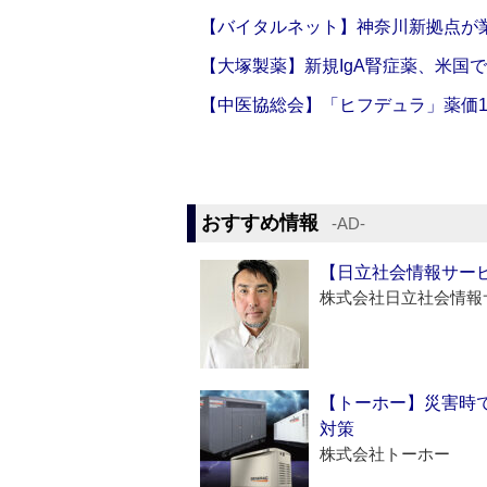
【バイタルネット】神奈川新拠点が業
【大塚製薬】新規IgA腎症薬、米国
【中医協総会】「ヒフデュラ」薬価1
おすすめ情報
‐AD‐
【日立社会情報サー
株式会社日立社会情報
【トーホー】災害時
対策
株式会社トーホー