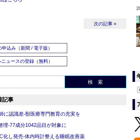
2
次の記事 »
申込み（新聞 / 電子版）
ルニュースの登録（無料）
検 索
着記事
師に認識差‐獣医療専門教育の充実を
理‐77成分1042品目が対象に
C化し発売‐体内時計整える睡眠改善薬