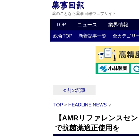
薬のことなら薬事日報ウェブサイト
TOP
ニュース
業界情報
総合TOP
新着記事一覧
全カテゴリ
« 前の記事
TOP
>
HEADLINE NEWS
∨
【AMRリファレンスセン
で抗菌薬適正使用を