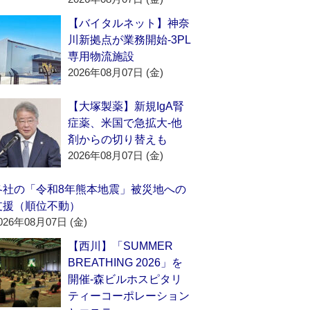
【バイタルネット】神奈
川新拠点が業務開始‐3PL
専用物流施設
2026年08月07日 (金)
【大塚製薬】新規IgA腎
症薬、米国で急拡大‐他
剤からの切り替えも
2026年08月07日 (金)
各社の「令和8年熊本地震」被災地への
支援（順位不動）
026年08月07日 (金)
【西川】「SUMMER
BREATHING 2026」を
開催‐森ビルホスピタリ
ティーコーポレーション