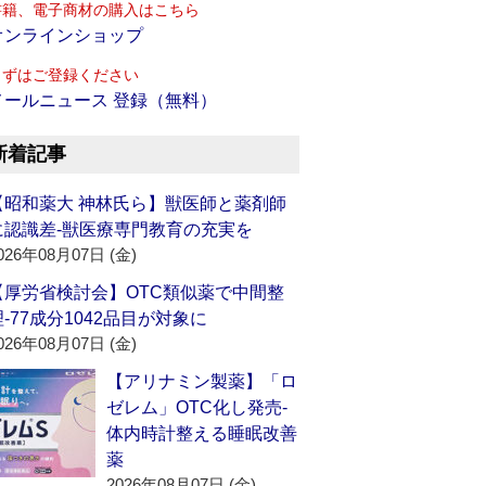
書籍、電子商材の購入はこちら
オンラインショップ
まずはご登録ください
メールニュース 登録（無料）
新着記事
【昭和薬大 神林氏ら】獣医師と薬剤師
に認識差‐獣医療専門教育の充実を
026年08月07日 (金)
【厚労省検討会】OTC類似薬で中間整
理‐77成分1042品目が対象に
026年08月07日 (金)
【アリナミン製薬】「ロ
ゼレム」OTC化し発売‐
体内時計整える睡眠改善
薬
2026年08月07日 (金)