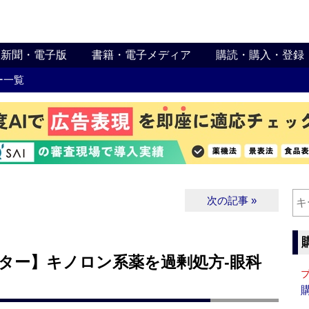
新聞・電子版
書籍・電子メディア
購読・購入・登録
ー一覧
次の記事 »
ター】キノロン系薬を過剰処方‐眼科