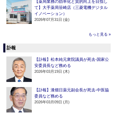
【薬局業務の効率化と質的向上を目指し
て】大手薬局笹崎店（三菱電機デジタル
イノベーション）
2026年07月31日 (金)
もっと見る »
訃報
【訃報】松本純元衆院議員が死去‐国家公
安委員長など務める
2026年03月19日 (木)
【訃報】漆畑日薬元副会長が死去‐中医協
委員など務める
2026年03月09日 (月)