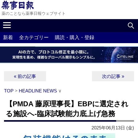
薬のことなら薬事日報ウェブサイト
新着
全カテゴリー
購読・購入・登録
« 前の記事
次の記事 »
TOP
>
HEADLINE NEWS
∨
【PMDA 藤原理事長】EBPに選定され
る施設へ‐臨床試験能力底上げ急務
2025年06月13日 (金)