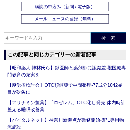
購読の申込み（新聞 / 電子版）
メールニュースの登録（無料）
検 索
この記事と同じカテゴリーの新着記事
【昭和薬大 神林氏ら】獣医師と薬剤師に認識差‐獣医療専
門教育の充実を
【厚労省検討会】OTC類似薬で中間整理‐77成分1042品
目が対象に
【アリナミン製薬】「ロゼレム」OTC化し発売‐体内時計
整える睡眠改善薬
【バイタルネット】神奈川新拠点が業務開始‐3PL専用物
流施設