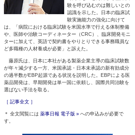
験を呼び込むのは難しいとの
認識を示した。日本の臨床試
験実施能力の強化に向けて
は、「病院における臨床試験を米国水準で行える体制整備
や、医師や治験コーディネーター（CRC）、臨床開発モニ
ターに加えて、英語で契約書をやりとりできる事務職員な
ど多職種の人材養成が必要」と訴えた。
藤原氏は、日本に本社がある製薬企業主導の臨床試験数
が年々減少する一方、米国承認・日本未承認の新有効成分
の過半数がEBP起源である状況を説明した。EBPによる医
薬品開発は、早期開発は単一国に依頼し、国際共同治験を
選ばない手法を取る。
［ 記事全文 ］
＊ 全文閲覧には
薬事日報 電子版 »
への申込みが必要で
す。