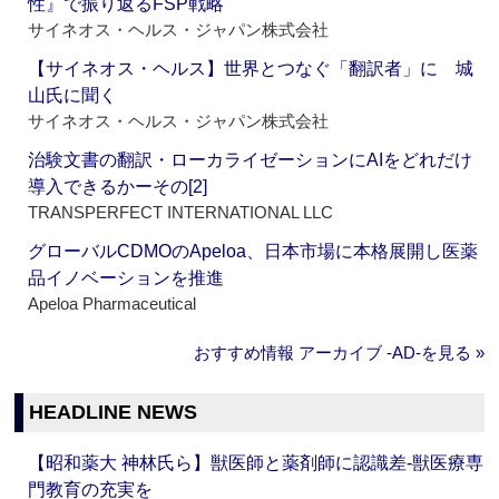
性』で振り返るFSP戦略
サイネオス・ヘルス・ジャパン株式会社
【サイネオス・ヘルス】世界とつなぐ「翻訳者」に 城
山氏に聞く
サイネオス・ヘルス・ジャパン株式会社
治験文書の翻訳・ローカライゼーションにAIをどれだけ
導入できるかーその[2]
TRANSPERFECT INTERNATIONAL LLC
グローバルCDMOのApeloa、日本市場に本格展開し医薬
品イノベーションを推進
Apeloa Pharmaceutical
おすすめ情報 アーカイブ ‐AD‐を見る »
HEADLINE NEWS
【昭和薬大 神林氏ら】獣医師と薬剤師に認識差‐獣医療専
門教育の充実を