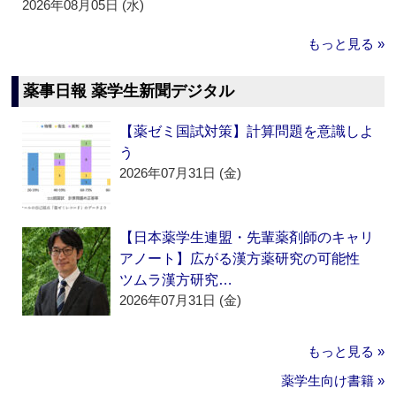
2026年08月05日 (水)
もっと見る »
薬事日報 薬学生新聞デジタル
【薬ゼミ国試対策】計算問題を意識しよ
う
2026年07月31日 (金)
【日本薬学生連盟・先輩薬剤師のキャリ
アノート】広がる漢方薬研究の可能性
ツムラ漢方研究…
2026年07月31日 (金)
もっと見る »
薬学生向け書籍 »