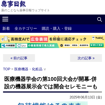
薬のことなら薬事日報ウェブサイト
新着
全カテゴリー
購読・購入・登録
« 前の記事
次の記事 »
TOP
>
医療機器・化粧品
∨
医療機器学会の第100回大会が開幕‐併
設の機器展示会では開会セレモニーも
2025年06月13日 (金)