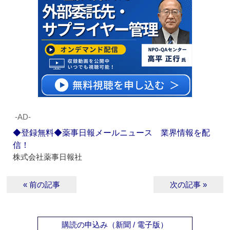
‐AD‐
◆登録無料◆薬事日報メールニュース 業界情報を配
信！
株式会社薬事日報社
« 前の記事
次の記事 »
購読の申込み（新聞 / 電子版）