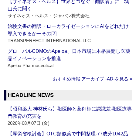
【サイネオス・ヘルス】世界とつなぐ「翻訳者」に 城
山氏に聞く
サイネオス・ヘルス・ジャパン株式会社
治験文書の翻訳・ローカライゼーションにAIをどれだけ
導入できるかーその[2]
TRANSPERFECT INTERNATIONAL LLC
グローバルCDMOのApeloa、日本市場に本格展開し医薬
品イノベーションを推進
Apeloa Pharmaceutical
おすすめ情報 アーカイブ ‐AD‐を見る »
HEADLINE NEWS
【昭和薬大 神林氏ら】獣医師と薬剤師に認識差‐獣医療専
門教育の充実を
2026年08月07日 (金)
【厚労省検討会】OTC類似薬で中間整理‐77成分1042品