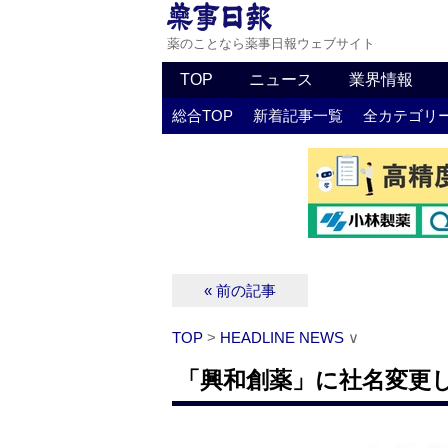
薬のことなら薬事日報ウェブサイト
TOP
ニュース
業界情報
総合TOP
新着記事一覧
全カテゴリ
« 前の記事
TOP
>
HEADLINE NEWS
∨
「興和創薬」に社名変更し