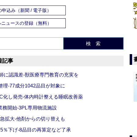
申込み（新聞 / 電子版）
ルニュースの登録（無料）
検 索
着記事
師に認識差‐獣医療専門教育の充実を
理‐77成分1042品目が対象に
C化し発売‐体内時計整える睡眠改善薬
務開始‐3PL専用物流施設
で急拡大‐他剤からの切り替えも
5％下げ‐8品目の再算定など了承