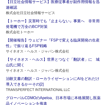
【日立社会情報サービス】医療従事者が副作用情報を迅
速確認
株式会社日立社会情報サービス
【トーホー】災害時でも『止まらない』事業へ 非常用
発電機で万全のBCP対策
株式会社トーホー
【開催報告】ウェビナー『FSPで変える臨床開発の生産
性』で振り返るFSP戦略
サイネオス・ヘルス・ジャパン株式会社
【サイネオス・ヘルス】世界とつなぐ「翻訳者」に 城
山氏に聞く
サイネオス・ヘルス・ジャパン株式会社
治験文書の翻訳・ローカライゼーションにAIをどれだけ
導入できるかーその[2]
TRANSPERFECT INTERNATIONAL LLC
グローバルCDMOのApeloa、日本市場に本格展開し医薬
品イノベーションを推進