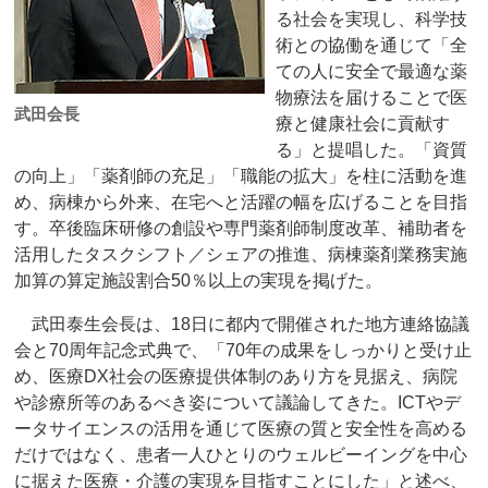
る社会を実現し、科学技
術との協働を通じて「全
ての人に安全で最適な薬
物療法を届けることで医
武田会長
療と健康社会に貢献す
る」と提唱した。「資質
の向上」「薬剤師の充足」「職能の拡大」を柱に活動を進
め、病棟から外来、在宅へと活躍の幅を広げることを目指
す。卒後臨床研修の創設や専門薬剤師制度改革、補助者を
活用したタスクシフト／シェアの推進、病棟薬剤業務実施
加算の算定施設割合50％以上の実現を掲げた。
武田泰生会長は、18日に都内で開催された地方連絡協議
会と70周年記念式典で、「70年の成果をしっかりと受け止
め、医療DX社会の医療提供体制のあり方を見据え、病院
や診療所等のあるべき姿について議論してきた。ICTやデ
ータサイエンスの活用を通じて医療の質と安全性を高める
だけではなく、患者一人ひとりのウェルビーイングを中心
に据えた医療・介護の実現を目指すことにした」と述べ、