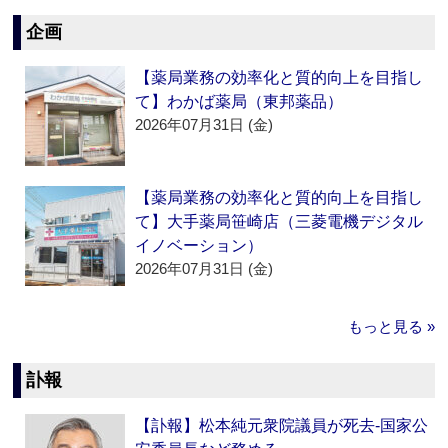
企画
【薬局業務の効率化と質的向上を目指し
て】わかば薬局（東邦薬品）
2026年07月31日 (金)
【薬局業務の効率化と質的向上を目指し
て】大手薬局笹崎店（三菱電機デジタル
イノベーション）
2026年07月31日 (金)
もっと見る »
訃報
【訃報】松本純元衆院議員が死去‐国家公