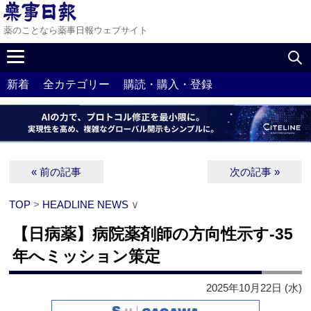
薬のことなら薬事日報ウェブサイト
新着
全カテゴリー
購読・購入・登録
« 前の記事
次の記事 »
TOP
>
HEADLINE NEWS
∨
【日病薬】病院薬剤師の方向性示す‐35
年へミッション策定
2025年10月22日 (水)