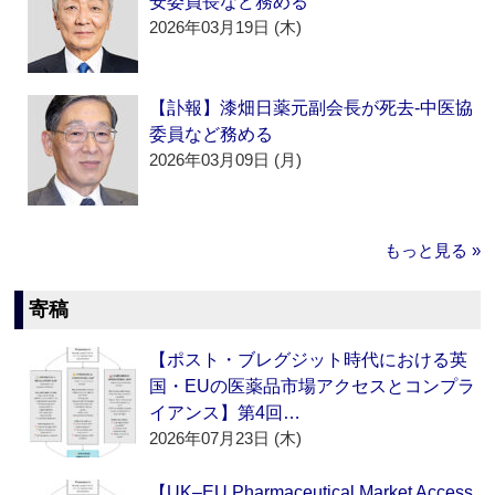
安委員長など務める
2026年03月19日 (木)
【訃報】漆畑日薬元副会長が死去‐中医協
委員など務める
2026年03月09日 (月)
もっと見る »
寄稿
【ポスト・ブレグジット時代における英
国・EUの医薬品市場アクセスとコンプラ
イアンス】第4回…
2026年07月23日 (木)
【UK–EU Pharmaceutical Market Access