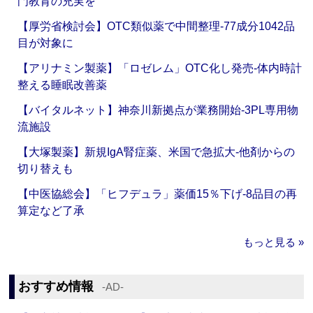
門教育の充実を
【厚労省検討会】OTC類似薬で中間整理‐77成分1042品
目が対象に
【アリナミン製薬】「ロゼレム」OTC化し発売‐体内時計
整える睡眠改善薬
【バイタルネット】神奈川新拠点が業務開始‐3PL専用物
流施設
【大塚製薬】新規IgA腎症薬、米国で急拡大‐他剤からの
切り替えも
【中医協総会】「ヒフデュラ」薬価15％下げ‐8品目の再
算定など了承
もっと見る »
おすすめ情報
‐AD‐