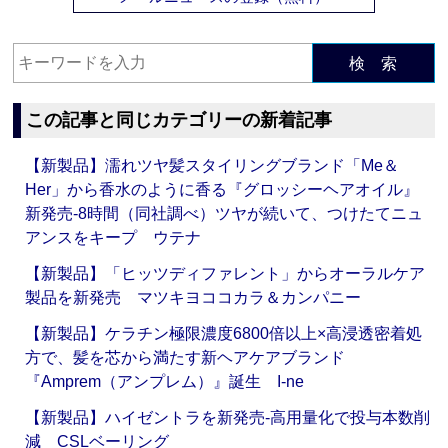
検 索
この記事と同じカテゴリーの新着記事
【新製品】濡れツヤ髪スタイリングブランド「Me＆
Her」から香水のように香る『グロッシーヘアオイル』
新発売‐8時間（同社調べ）ツヤが続いて、つけたてニュ
アンスをキープ ウテナ
【新製品】「ヒッツディファレント」からオーラルケア
製品を新発売 マツキヨココカラ＆カンパニー
【新製品】ケラチン極限濃度6800倍以上×高浸透密着処
方で、髪を芯から満たす新ヘアケアブランド
『Amprem（アンプレム）』誕生 I-ne
【新製品】ハイゼントラを新発売‐高用量化で投与本数削
減 CSLベーリング