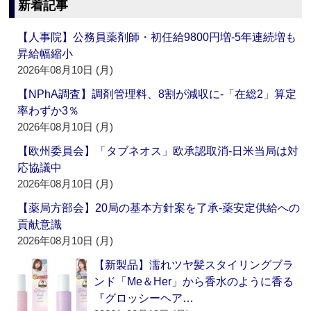
新着記事
【人事院】公務員薬剤師・初任給9800円増‐5年連続増も
昇給幅縮小
2026年08月10日 (月)
【NPhA調査】調剤管理料、8割が減収に‐「在総2」算定
率わずか3％
2026年08月10日 (月)
【欧州委員会】「タブネオス」欧承認取消‐日米当局は対
応協議中
2026年08月10日 (月)
【薬局方部会】20局の基本方針案を了承‐薬安定供給への
貢献意識
2026年08月10日 (月)
【新製品】濡れツヤ髪スタイリングブラ
ンド「Me＆Her」から香水のように香る
『グロッシーヘア…