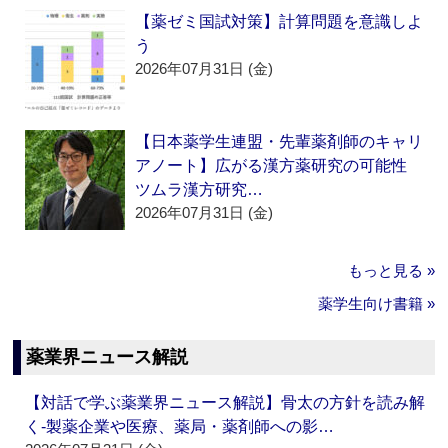
【薬ゼミ国試対策】計算問題を意識しよ
う
2026年07月31日 (金)
【日本薬学生連盟・先輩薬剤師のキャリ
アノート】広がる漢方薬研究の可能性
ツムラ漢方研究…
2026年07月31日 (金)
もっと見る »
薬学生向け書籍 »
薬業界ニュース解説
【対話で学ぶ薬業界ニュース解説】骨太の方針を読み解
く‐製薬企業や医療、薬局・薬剤師への影…