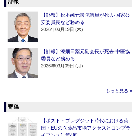
訃報
【訃報】松本純元衆院議員が死去‐国家公
安委員長など務める
2026年03月19日 (木)
【訃報】漆畑日薬元副会長が死去‐中医協
委員など務める
2026年03月09日 (月)
もっと見る »
寄稿
【ポスト・ブレグジット時代における英
国・EUの医薬品市場アクセスとコンプラ
イアンス】第4回…