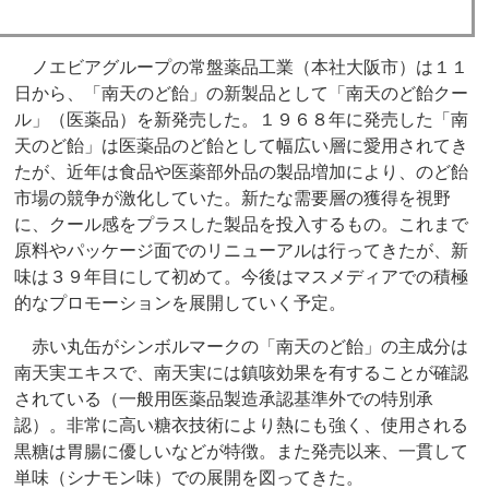
ノエビアグループの常盤薬品工業（本社大阪市）は１１
日から、「南天のど飴」の新製品として「南天のど飴クー
ル」（医薬品）を新発売した。１９６８年に発売した「南
天のど飴」は医薬品のど飴として幅広い層に愛用されてき
たが、近年は食品や医薬部外品の製品増加により、のど飴
市場の競争が激化していた。新たな需要層の獲得を視野
に、クール感をプラスした製品を投入するもの。これまで
原料やパッケージ面でのリニューアルは行ってきたが、新
味は３９年目にして初めて。今後はマスメディアでの積極
的なプロモーションを展開していく予定。
赤い丸缶がシンボルマークの「南天のど飴」の主成分は
南天実エキスで、南天実には鎮咳効果を有することが確認
されている（一般用医薬品製造承認基準外での特別承
認）。非常に高い糖衣技術により熱にも強く、使用される
黒糖は胃腸に優しいなどが特徴。また発売以来、一貫して
単味（シナモン味）での展開を図ってきた。