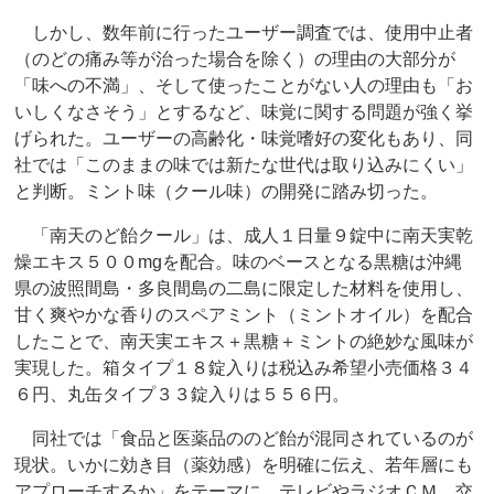
しかし、数年前に行ったユーザー調査では、使用中止者
（のどの痛み等が治った場合を除く）の理由の大部分が
「味への不満」、そして使ったことがない人の理由も「お
いしくなさそう」とするなど、味覚に関する問題が強く挙
げられた。ユーザーの高齢化・味覚嗜好の変化もあり、同
社では「このままの味では新たな世代は取り込みにくい」
と判断。ミント味（クール味）の開発に踏み切った。
「南天のど飴クール」は、成人１日量９錠中に南天実乾
燥エキス５００mgを配合。味のベースとなる黒糖は沖縄
県の波照間島・多良間島の二島に限定した材料を使用し、
甘く爽やかな香りのスペアミント（ミントオイル）を配合
したことで、南天実エキス＋黒糖＋ミントの絶妙な風味が
実現した。箱タイプ１８錠入りは税込み希望小売価格３４
６円、丸缶タイプ３３錠入りは５５６円。
同社では「食品と医薬品ののど飴が混同されているのが
現状。いかに効き目（薬効感）を明確に伝え、若年層にも
アプローチするか」をテーマに、テレビやラジオＣＭ、交