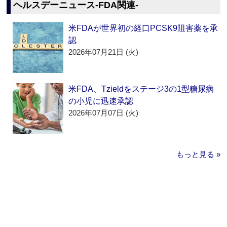
ヘルスデーニュース‐FDA関連‐
米FDAが世界初の経口PCSK9阻害薬を承
認
2026年07月21日 (火)
米FDA、Tzieldをステージ3の1型糖尿病
の小児に迅速承認
2026年07月07日 (火)
もっと見る »