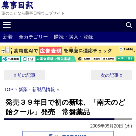
薬のことなら薬事日報ウェブサイト
新着
全カテゴリー
購読・購入・登録
« 前の記事
次の記事 »
TOP
>
新薬・新製品情報
∨
発売３９年目で初の新味、「南天のど
飴クール」発売 常盤薬品
2006年09月20日 (水)