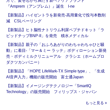
方で、髪を芯から満たす新ヘアケアブランド
『Amprem（アンプレム）』誕生 I-ne
【新製品】ハイゼントラを新発売‐高用量化で投与本数削
減 CSLベーリング
【新製品】ヒト脳性ナトリウム利尿ペプチドキット「ラ
ピッドチップBNP-II」を発売 積水メディカル
【新製品】親子の「おふろあがりのわちゃわちゃひと騒
動」に着目‐「マー＆ミー ラッテ」ボディローション新発
売・ボディミルクリニューアル クラシエ（ホームプロ
ダクツカンパニー）
【新製品】「HOPE LifeMark-TX Simple type」、「生成
AI音声入力」機能の販売開始 富士通Japan
【新製品】イメージングテクノロジー「SmartIQ
Technology」の販売開始 フィリップス・ジャパン
もっと見る »