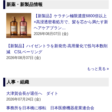
新薬・新製品情報
【新製品】ケラチン極限濃度6800倍以上
×高浸透密着処方で、髪を芯から満たす新
ヘアケアブラン…
2026年08月07日 (金)
【新製品】ハイゼントラを新発売‐高用量化で投与本数削
減 CSLベーリング
2026年08月07日 (金)
もっと見る »
人事・組織
大津賀会長が退任へ ダイト
2026年07月24日 (金)
事務所を日本橋に移転 日本医療機器産業連合会