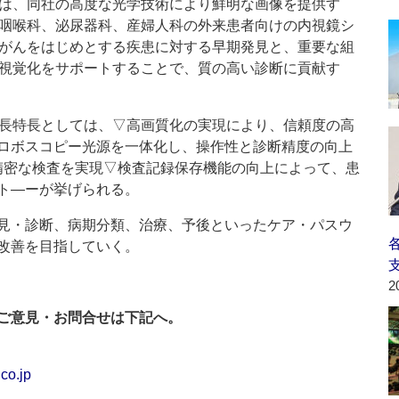
は、同社の高度な光学技術により鮮明な画像を提供す
咽喉科、泌尿器科、産婦人科の外来患者向けの内視鏡シ
がんをはじめとする疾患に対する早期発見と、重要な組
視覚化をサポートすることで、質の高い診断に貢献す
長特長としては、▽高画質化の実現により、信頼度の高
ロボスコピー光源を一体化し、操作性と診断精度の向上
精密な検査を実現▽検査記録保存機能の向上によって、患
ト―ーが挙げられる。
見・診断、病期分類、治療、予後といったケア・パスウ
改善を目指していく。
2
ご意見・お問合せは下記へ。
co.jp