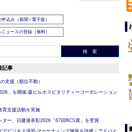
申込み（新聞 / 電子版）
ルニュースの登録（無料）
検 索
着記事
への支援（順位不動）
NG 2026」を開催‐森ビルホスピタリティーコーポレーション
教育支援活動を実施
ー、日建連表彰2026「67回BCS賞」を受賞
大でビジネス演習‐マーケティング施策を評価・アドバイ