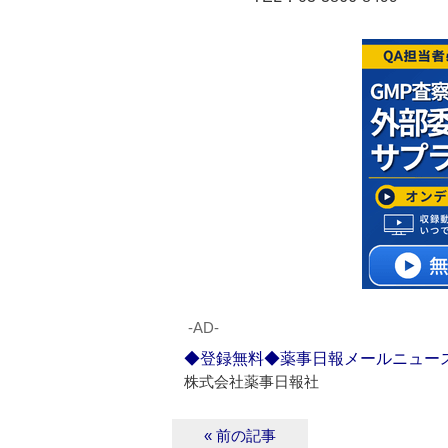
‐AD‐
◆登録無料◆薬事日報メールニュー
株式会社薬事日報社
« 前の記事