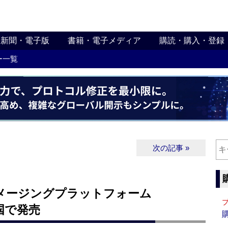
新聞・電子版
書籍・電子メディア
購読・購入・登録
ー一覧
次の記事 »
メージングプラットフォーム
米国で発売