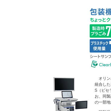
オリンパ
統合した
S（ビセ
お、同製
の一部地