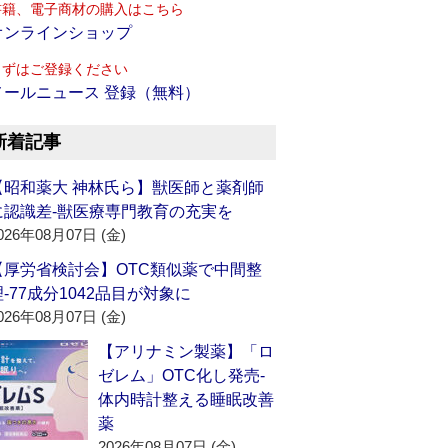
書籍、電子商材の購入はこちら
オンラインショップ
まずはご登録ください
メールニュース 登録（無料）
新着記事
【昭和薬大 神林氏ら】獣医師と薬剤師
に認識差‐獣医療専門教育の充実を
026年08月07日 (金)
【厚労省検討会】OTC類似薬で中間整
理‐77成分1042品目が対象に
026年08月07日 (金)
【アリナミン製薬】「ロ
ゼレム」OTC化し発売‐
体内時計整える睡眠改善
薬
2026年08月07日 (金)