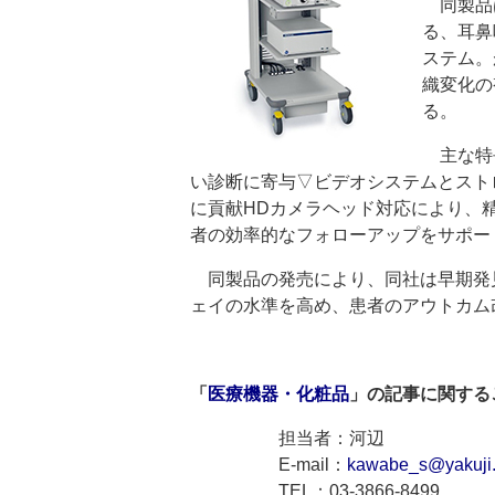
同製品
る、耳鼻
ステム。
織変化の
る。
主な特
い診断に寄与▽ビデオシステムとスト
に貢献HDカメラヘッド対応により、
者の効率的なフォローアップをサポー
同製品の発売により、同社は早期発
ェイの水準を高め、患者のアウトカム
「
医療機器・化粧品
」の記事に関する
担当者：河辺
E-mail：
kawabe_s@yakuji.
TEL：03-3866-8499