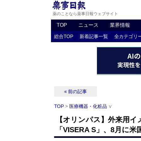
薬のことなら薬事日報ウェブサイト
TOP
ニュース
業界情報
総合TOP
新着記事一覧
全カテゴリ
« 前の記事
TOP
>
医療機器・化粧品
∨
【オリンパス】外来用イ
「VISERA S」、8月に