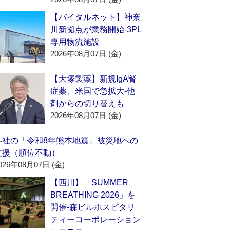
【バイタルネット】神奈
川新拠点が業務開始‐3PL
専用物流施設
2026年08月07日 (金)
【大塚製薬】新規IgA腎
症薬、米国で急拡大‐他
剤からの切り替えも
2026年08月07日 (金)
各社の「令和8年熊本地震」被災地への
支援（順位不動）
026年08月07日 (金)
【西川】「SUMMER
BREATHING 2026」を
開催‐森ビルホスピタリ
ティーコーポレーション