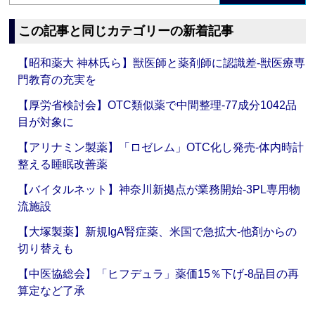
この記事と同じカテゴリーの新着記事
【昭和薬大 神林氏ら】獣医師と薬剤師に認識差‐獣医療専
門教育の充実を
【厚労省検討会】OTC類似薬で中間整理‐77成分1042品
目が対象に
【アリナミン製薬】「ロゼレム」OTC化し発売‐体内時計
整える睡眠改善薬
【バイタルネット】神奈川新拠点が業務開始‐3PL専用物
流施設
【大塚製薬】新規IgA腎症薬、米国で急拡大‐他剤からの
切り替えも
【中医協総会】「ヒフデュラ」薬価15％下げ‐8品目の再
算定など了承