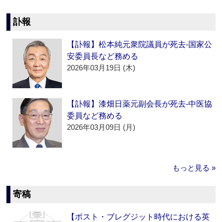
訃報
【訃報】松本純元衆院議員が死去‐国家公
安委員長など務める
2026年03月19日 (木)
【訃報】漆畑日薬元副会長が死去‐中医協
委員など務める
2026年03月09日 (月)
もっと見る »
寄稿
【ポスト・ブレグジット時代における英