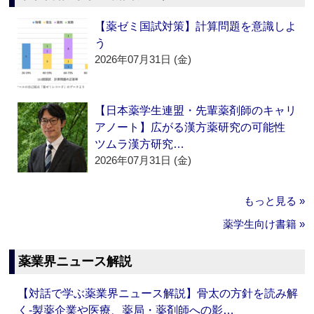
【薬ゼミ国試対策】計算問題を意識しよ
う
2026年07月31日 (金)
【日本薬学生連盟・先輩薬剤師のキャリ
アノート】広がる漢方薬研究の可能性
ツムラ漢方研究…
2026年07月31日 (金)
もっと見る »
薬学生向け書籍 »
薬業界ニュース解説
【対話で学ぶ薬業界ニュース解説】骨太の方針を読み解
く‐製薬企業や医療、薬局・薬剤師への影…