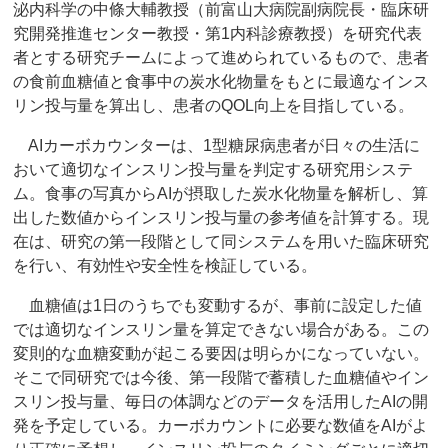
泌内科学の中條大輔教授（前富山大病院副病院長・臨床研
究開発推進センター教授・第1内科診療教授）を研究代表
者とする研究チームによって進められているもので、患者
の食前血糖値と食事中の炭水化物量をもとに最適なインス
リン投与量を算出し、患者のQOL向上を目指している。
AIカーボカウンターは、1型糖尿病患者が日々の生活に
おいて適切なインスリン投与量を判定する研究用システ
ム。食事の写真からAIが摂取した炭水化物量を解析し、算
出した数値からインスリン投与量の参考値を計算する。現
在は、研究の第一段階として同システムを用いた臨床研究
を行い、有効性や安全性を検証している。
血糖値は1日のうちでも変動するが、事前に設定した値
では適切なインスリン量を算定できない場合がある。この
変則的な血糖変動が起こる要因は明らかになっていない。
そこで同研究では今後、第一段階で蓄積した血糖値やイン
スリン投与量、毎日の体調などのデータを活用したAIの開
発を予定している。カーボカウントに必要な数値をAIがよ