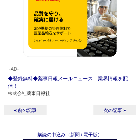
‐AD‐
◆登録無料◆薬事日報メールニュース 業界情報を配
信！
株式会社薬事日報社
« 前の記事
次の記事 »
購読の申込み（新聞 / 電子版）