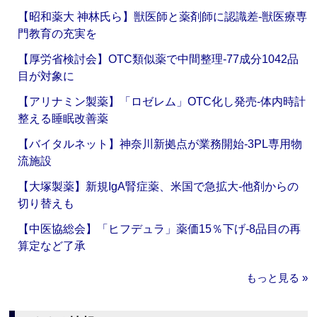
【昭和薬大 神林氏ら】獣医師と薬剤師に認識差‐獣医療専
門教育の充実を
【厚労省検討会】OTC類似薬で中間整理‐77成分1042品
目が対象に
【アリナミン製薬】「ロゼレム」OTC化し発売‐体内時計
整える睡眠改善薬
【バイタルネット】神奈川新拠点が業務開始‐3PL専用物
流施設
【大塚製薬】新規IgA腎症薬、米国で急拡大‐他剤からの
切り替えも
【中医協総会】「ヒフデュラ」薬価15％下げ‐8品目の再
算定など了承
もっと見る »