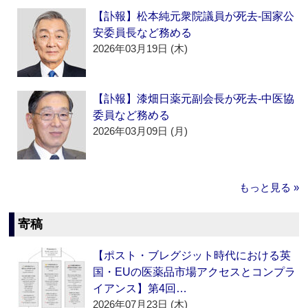
【訃報】松本純元衆院議員が死去‐国家公
安委員長など務める
2026年03月19日 (木)
【訃報】漆畑日薬元副会長が死去‐中医協
委員など務める
2026年03月09日 (月)
もっと見る »
寄稿
【ポスト・ブレグジット時代における英
国・EUの医薬品市場アクセスとコンプラ
イアンス】第4回…
2026年07月23日 (木)