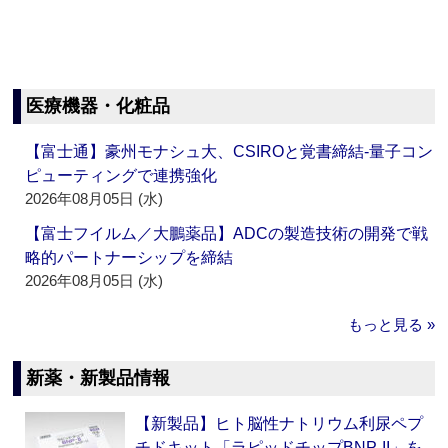
医療機器・化粧品
【富士通】豪州モナシュ大、CSIROと覚書締結‐量子コン
ピューティングで連携強化
2026年08月05日 (水)
【富士フイルム／大鵬薬品】ADCの製造技術の開発で戦
略的パートナーシップを締結
2026年08月05日 (水)
もっと見る »
新薬・新製品情報
【新製品】ヒト脳性ナトリウム利尿ペプ
チドキット「ラピッドチップBNP-II」を