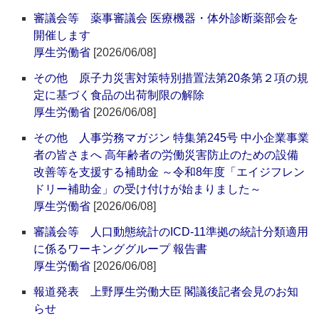
審議会等 薬事審議会 医療機器・体外診断薬部会を
開催します
厚生労働省
[2026/06/08]
その他 原子力災害対策特別措置法第20条第２項の規
定に基づく食品の出荷制限の解除
厚生労働省
[2026/06/08]
その他 人事労務マガジン 特集第245号 中小企業事業
者の皆さまへ 高年齢者の労働災害防止のための設備
改善等を支援する補助金 ～令和8年度「エイジフレン
ドリー補助金」の受け付けが始まりました～
厚生労働省
[2026/06/08]
審議会等 人口動態統計のICD-11準拠の統計分類適用
に係るワーキンググループ 報告書
厚生労働省
[2026/06/08]
報道発表 上野厚生労働大臣 閣議後記者会見のお知
らせ