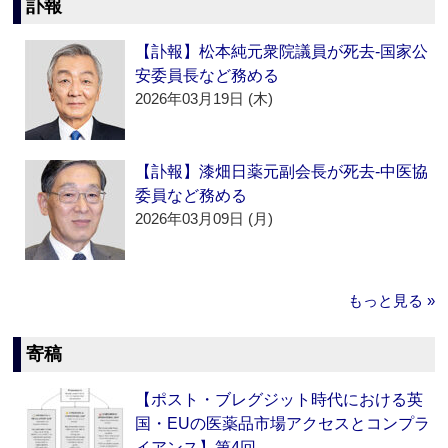
訃報
【訃報】松本純元衆院議員が死去‐国家公
安委員長など務める
2026年03月19日 (木)
【訃報】漆畑日薬元副会長が死去‐中医協
委員など務める
2026年03月09日 (月)
もっと見る »
寄稿
【ポスト・ブレグジット時代における英
国・EUの医薬品市場アクセスとコンプラ
イアンス】第4回…